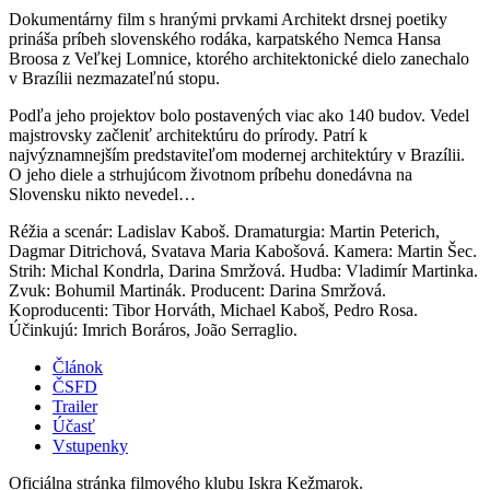
Dokumentárny film s hranými prvkami Architekt drsnej poetiky
prináša príbeh slovenského rodáka, karpatského Nemca Hansa
Broosa z Veľkej Lomnice, ktorého architektonické dielo zanechalo
v Brazílii nezmazateľnú stopu.
Podľa jeho projektov bolo postavených viac ako 140 budov. Vedel
majstrovsky začleniť architektúru do prírody. Patrí k
najvýznamnejším predstaviteľom modernej architektúry v Brazílii.
O jeho diele a strhujúcom životnom príbehu donedávna na
Slovensku nikto nevedel…
Réžia a scenár: Ladislav Kaboš. Dramaturgia: Martin Peterich,
Dagmar Ditrichová, Svatava Maria Kabošová. Kamera: Martin Šec.
Strih: Michal Kondrla, Darina Smržová. Hudba: Vladimír Martinka.
Zvuk: Bohumil Martinák. Producent: Darina Smržová.
Koproducenti: Tibor Horváth, Michael Kaboš, Pedro Rosa.
Účinkujú: Imrich Boráros, João Serraglio.
Článok
ČSFD
Trailer
Účasť
Vstupenky
Oficiálna stránka filmového klubu Iskra Kežmarok.