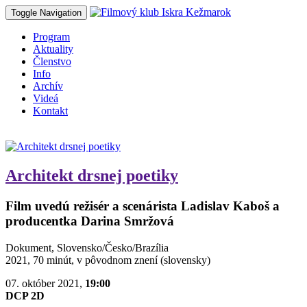
Toggle Navigation
Program
Aktuality
Členstvo
Info
Archív
Videá
Kontakt
Architekt drsnej poetiky
Film uvedú režisér a scenárista Ladislav Kaboš a
producentka Darina Smržová
Dokument, Slovensko/Česko/Brazília
2021, 70 minút, v pôvodnom znení (slovensky)
07. október 2021,
19:00
DCP 2D