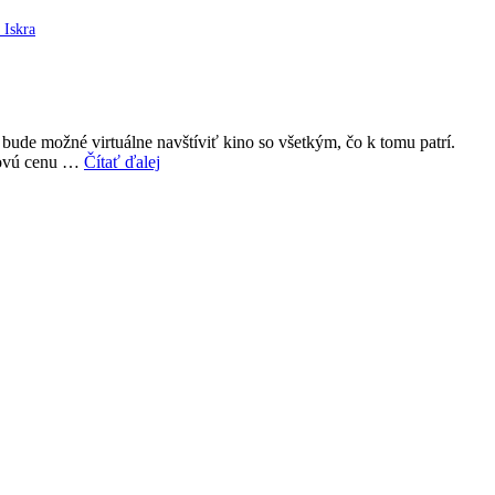
 Iskra
bude možné virtuálne navštíviť kino so všetkým, čo k tomu patrí.
lmovú cenu …
Čítať ďalej