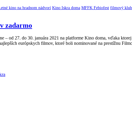
Letné kino na hradnom nádvorí
Kino Iskra doma
MFFK Febiofest
filmový klub
ov zadarmo
e – od 27. do 30. januára 2021 na platforme Kino doma, vďaka ktorej 
najlepších európskych filmov, ktoré boli nominované na prestížnu Fi