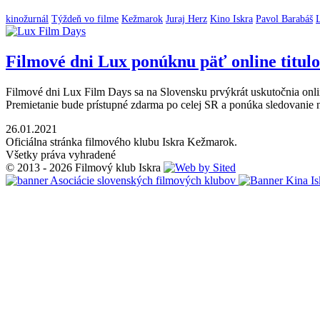
kinožurnál
Týždeň vo filme
Kežmarok
Juraj Herz
Kino Iskra
Pavol Barabáš
Filmové dni Lux ponúknu päť online titul
Filmové dni Lux Film Days sa na Slovensku prvýkrát uskutočnia onlin
Premietanie bude prístupné zdarma po celej SR a ponúka sledovanie 
26.01.2021
Oficiálna stránka filmového klubu Iskra Kežmarok.
Všetky práva vyhradené
© 2013 - 2026 Filmový klub Iskra