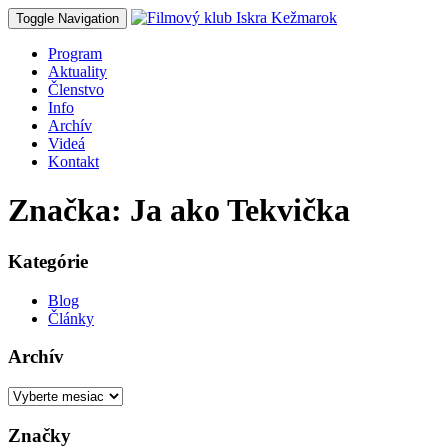
Toggle Navigation
Program
Aktuality
Členstvo
Info
Archív
Videá
Kontakt
Značka: Ja ako Tekvička
Kategórie
Blog
Články
Archív
Archív
Značky