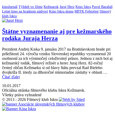
kinožurnál
Týždeň vo filme
Kežmarok
Juraj Herz
Kino Iskra
Pavol Barabáš
Letné kino na hradnom nádvorí
Kino Iskra doma
MFFK Febiofest
filmový
klub Iskra
Štátne vyznamenanie aj pre kežmarského
rodáka Juraja Herza
Prezident Andrej Kiska 9. januára 2017 na Bratislavskom hrade pri
príležitosti 24. výročia vzniku Slovenskej republiky vyznamenal 20
osobností za ich výnimočný celoživotný prínos. Jednou z nich bol aj
kežmarský rodák, filmový režisér a herec Juraj Herz. 82-ročný
čestný občan Kežmarku si od hlavy štátu prevzal Rad Bieleho
dvojkríža II. triedy za dlhoročné mimoriadne zásluhy v oblasti …
Čítať ďalej
10.01.2017
Oficiálna stránka filmového klubu Iskra Kežmarok.
Všetky práva vyhradené
© 2013 - 2026 Filmový klub Iskra