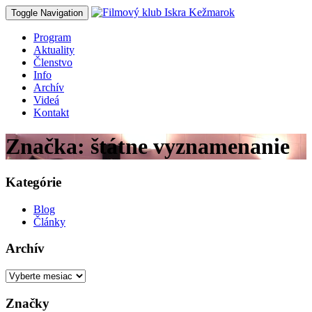
Toggle Navigation
Program
Aktuality
Členstvo
Info
Archív
Videá
Kontakt
Značka: štátne vyznamenanie
Kategórie
Blog
Články
Archív
Archív
Značky