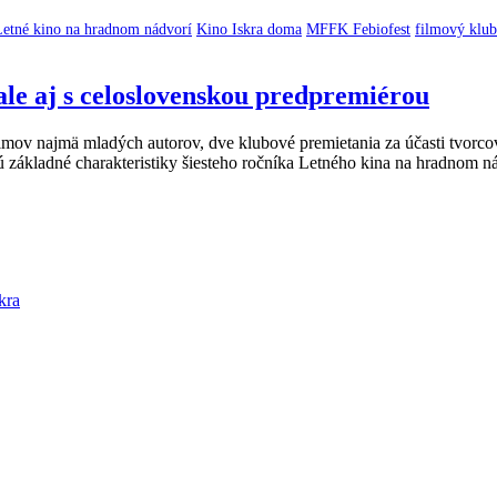
Letné kino na hradnom nádvorí
Kino Iskra doma
MFFK Febiofest
filmový klub
ale aj s celoslovenskou predpremiérou
v najmä mladých autorov, dve klubové premietania za účasti tvorcov 
sú základné charakteristiky šiesteho ročníka Letného kina na hradnom n