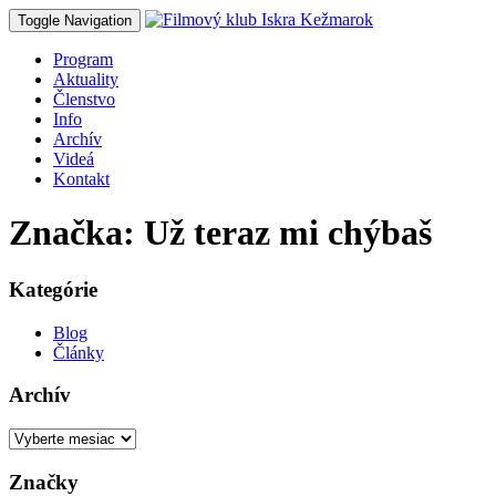
Toggle Navigation
Program
Aktuality
Členstvo
Info
Archív
Videá
Kontakt
Značka: Už teraz mi chýbaš
Kategórie
Blog
Články
Archív
Archív
Značky