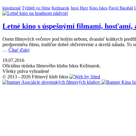
kinožurnál
Týždeň vo filme
Kežmarok
Juraj Herz
Kino Iskra
Pavol Barabáš
Letné kino s úspešnými filmami, hosťami, 
Osem filmových večerov pod holým nebom, dvanásť krátkych predfilmo
predpremiéra filmu, tradične dobré občerstvenie a skvelá nálada. To 
…
Čítať ďalej
19.07.2016
Oficiálna stránka filmového klubu Iskra Kežmarok.
Všetky práva vyhradené
© 2013 - 2026 Filmový klub Iskra