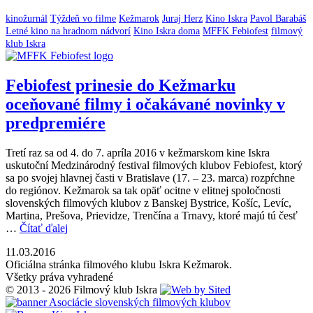
kinožurnál
Týždeň vo filme
Kežmarok
Juraj Herz
Kino Iskra
Pavol Barabáš
Letné kino na hradnom nádvorí
Kino Iskra doma
MFFK Febiofest
filmový
klub Iskra
Febiofest prinesie do Kežmarku
oceňované filmy i očakávané novinky v
predpremiére
Tretí raz sa od 4. do 7. apríla 2016 v kežmarskom kine Iskra
uskutoční Medzinárodný festival filmových klubov Febiofest, ktorý
sa po svojej hlavnej časti v Bratislave (17. – 23. marca) rozpŕchne
do regiónov. Kežmarok sa tak opäť ocitne v elitnej spoločnosti
slovenských filmových klubov z Banskej Bystrice, Košíc, Levíc,
Martina, Prešova, Prievidze, Trenčína a Trnavy, ktoré majú tú česť
…
Čítať ďalej
11.03.2016
Oficiálna stránka filmového klubu Iskra Kežmarok.
Všetky práva vyhradené
© 2013 - 2026 Filmový klub Iskra