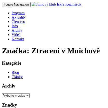
Toggle Navigation
Program
Aktuality
Členstvo
Info
Archív
Videá
Kontakt
Značka: Ztraceni v Mnichově
Kategórie
Blog
Články
Archív
Archív
Značky