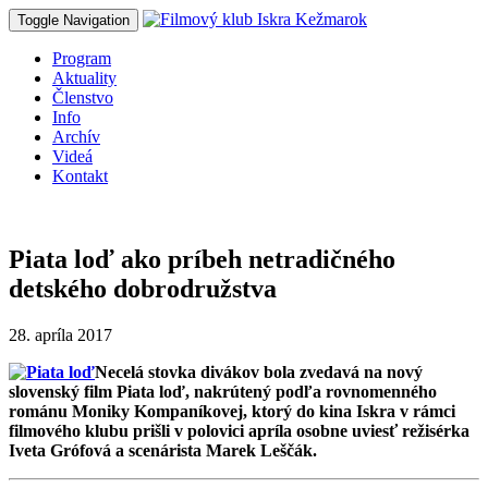
Toggle Navigation
Program
Aktuality
Členstvo
Info
Archív
Videá
Kontakt
Piata loď ako príbeh netradičného
detského dobrodružstva
28. apríla 2017
Necelá stovka divákov bola zvedavá na nový
slovenský film Piata loď, nakrútený podľa rovnomenného
románu Moniky Kompaníkovej, ktorý do kina Iskra v rámci
filmového klubu prišli v polovici apríla osobne uviesť režisérka
Iveta Grófová a scenárista Marek Leščák.