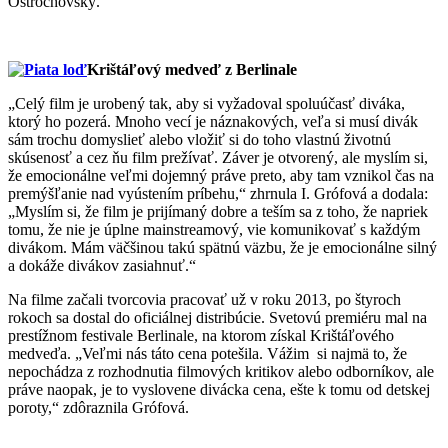
Ostrochovský.
Krištáľový medveď z Berlinale
„Celý film je urobený tak, aby si vyžadoval spoluúčasť diváka,
ktorý ho pozerá. Mnoho vecí je náznakových, veľa si musí divák
sám trochu domyslieť alebo vložiť si do toho vlastnú životnú
skúsenosť a cez ňu film prežívať. Záver je otvorený, ale myslím si,
že emocionálne veľmi dojemný práve preto, aby tam vznikol čas na
premýšľanie nad vyústením príbehu,“ zhrnula I. Grófová a dodala:
„Myslím si, že film je prijímaný dobre a teším sa z toho, že napriek
tomu, že nie je úplne mainstreamový, vie komunikovať s každým
divákom. Mám väčšinou takú spätnú väzbu, že je emocionálne silný
a dokáže divákov zasiahnuť.“
Na filme začali tvorcovia pracovať už v roku 2013, po štyroch
rokoch sa dostal do oficiálnej distribúcie. Svetovú premiéru mal na
prestížnom festivale Berlinale, na ktorom získal Krištáľového
medveďa. „Veľmi nás táto cena potešila. Vážim si najmä to, že
nepochádza z rozhodnutia filmových kritikov alebo odborníkov, ale
práve naopak, je to vyslovene divácka cena, ešte k tomu od detskej
poroty,“ zdôraznila Grófová.