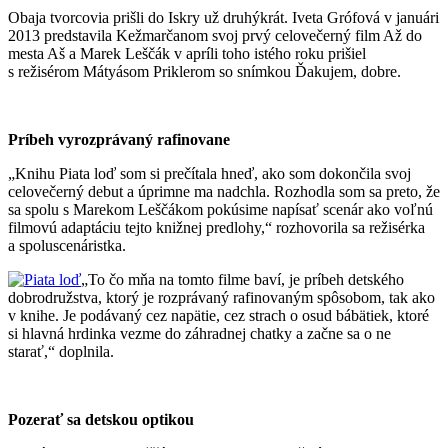
Obaja tvorcovia prišli do Iskry už druhýkrát. Iveta Grófová v januári
2013 predstavila Kežmarčanom svoj prvý celovečerný film Až do
mesta Aš a Marek Leščák v apríli toho istého roku prišiel
s režisérom Mátyásom Priklerom so snímkou Ďakujem, dobre.
Príbeh vyrozprávaný rafinovane
„Knihu Piata loď som si prečítala hneď, ako som dokončila svoj
celovečerný debut a úprimne ma nadchla. Rozhodla som sa preto, že
sa spolu s Marekom Leščákom pokúsime napísať scenár ako voľnú
filmovú adaptáciu tejto knižnej predlohy,“ rozhovorila sa režisérka
a spoluscenáristka.
„To čo mňa na tomto filme baví, je príbeh detského
dobrodružstva, ktorý je rozprávaný rafinovaným spôsobom, tak ako
v knihe. Je podávaný cez napätie, cez strach o osud bábätiek, ktoré
si hlavná hrdinka vezme do záhradnej chatky a začne sa o ne
starať,“ doplnila.
Pozerať sa detskou optikou