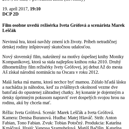
19. apríl 2017,
19:10
DCP 2D
Film osobne uvedú režisérka Iveta Grófová a scenárista Marek
Leščák
Nevinná hra, ktorá navždy zmení ich životy. Príbeh netradičnej
detskej rodiny inšpirovaný skutočnou udalosťou.
Nový slovenský film, nakrútený na motívy úspešnej knihy Moniky
Kompaníkovej, ktorá sa stala najlepšou knihou roka 2010. Druhý
dlhometrážny film režisérky Ivety Grófovej, jej debut Až do mesta
Aš získal národnú nomináciu na Oscara v roku 2012.
Malá Jarka má mamu, ktorá nechce byť mamou. Zúfalo hľadá lásku
a nachádza ju náhodou, keď za zvláštnych okolností vezme dve
batoľatá do opustenej záhradnej chatky. Jej konanie je dojemným a
detsky úprimným pokusom napraviť svet dospelých svojou hrou na
rodinu, akú by chcela mať.
Réžia: Iveta Grófová. Scenár: Marek Leščák a Iveta Grófová.
Kamera: Denisa Buranová. Hudba: Matej Hlaváč. Strih: Anton
Fabian, Tono Fabian. Zvuk: Tobias Potočný. Produkcia: Katarína
Krnáčová. Hrajú: Vanessa Szamuhelová, Matúš Bačišin, Katarína