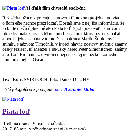
Aj ďalší film chystajú spoločne
Režisérka už teraz pracuje na novom filmovom projekte, no viac
o ňom ešte nechce prezrádzať. Dostali sme z nej iba informáciu, že
to bude niečo úplne iné ako Piata loď. Spolupracovať na novom
filme by mala znovu s Marekom Leščákom, ktorý tiež nezaháľal
a podľa jeho scenára v tomto čase nakrúca Martin Šulík novú
snímku s názvom Tlmočník, v ktorej hlavné postavy stvárnia známy
český režisér Jiří Menzel a rakúsky herec Peter Simonischek, známy
ako Toni Erdmann z rovnomennej úspešnej nemeckej komédie
nominovanej na Oscara.
Text: Boris ŠVIRLOCH, foto: Daniel DLUHÝ
Celá fotogaléria z podujatia
na FB stránke klubu
Piata loď
Rodinná dráma, Slovensko/Česko
2017, 85 min, v pôvodnom znení (slovensky)