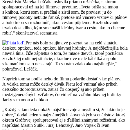
Scenáristu Mareka Leščáka oslovila priamo režisérka, s ktorou
spolupracoval už na jej filmovej prvotine. „Iveta prišla za mnou
s knihou, ktorú som si prečítal a zistil som, že previesť ju do
filmovej podoby nebude ľahké, pretože má viacero vrstiev či plánov
a bolo treba sa rozhodnúť, akou cestou pôjdeme. Rozhodovanie
trvalo dosť dlho, kým sme našli ideálny tvar a cestu, ako to chceme
robiť,“ skonštatoval scenárista.
„Pre nás bolo zaujímavé pozerať sa na celú situáciu
detskou optikou, teda optikou hlavnej hrdinky. A najdôležitejšia bola
hlavná línia, čiže zápletka o tom, že mladé dievča, ktoré pochádza
zo zložitej rodinnej situácie, ukradne dve malé bábätká a spolu
s kamarátom sa o ne starajú. To sa nám zdalo ako najsilnejšie,“
pokračoval Leščák.
Napriek tom sa podľa neho do filmu podarilo dostať viac plánov.
A vďaka tomu môže detský divák Piatu loď vnímať ako príbeh
detského dobrodružstva, zatiaľ čo dospelý aj ako príbeh
medzigeneračných vzťahov, čo vidieť na vzťahu hlavnej hrdinky
Jarky s mamou a babkou.
„Každý si tam teda dokáže nájsť to svoje a myslím si, že takto to je
dobre,“ dodal jeden z najznámejších slovenských scenáristov, ktorý
okrem Grófovej spolupracoval aj s ďalšími známymi režisérmi, ako
napríklad Martin Šulík, Juraj Lehotský, Jaro Vojtek či Ivan