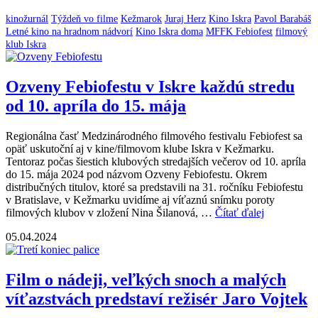
kinožurnál
Týždeň vo filme
Kežmarok
Juraj Herz
Kino Iskra
Pavol Barabáš
Letné kino na hradnom nádvorí
Kino Iskra doma
MFFK Febiofest
filmový
klub Iskra
Ozveny Febiofestu v Iskre každú stredu
od 10. apríla do 15. mája
Regionálna časť Medzinárodného filmového festivalu Febiofest sa
opäť uskutoční aj v kine/filmovom klube Iskra v Kežmarku.
Tentoraz počas šiestich klubových stredajších večerov od 10. apríla
do 15. mája 2024 pod názvom Ozveny Febiofestu. Okrem
distribučných titulov, ktoré sa predstavili na 31. ročníku Febiofestu
v Bratislave, v Kežmarku uvidíme aj víťaznú snímku poroty
filmových klubov v zložení Nina Šilanová, …
Čítať ďalej
05.04.2024
Film o nádeji, veľkých snoch a malých
víťazstvách predstaví režisér Jaro Vojtek