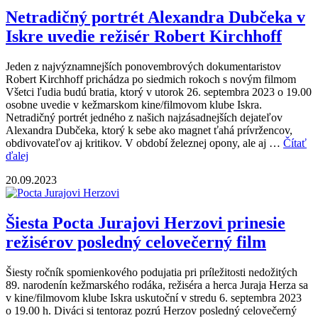
Netradičný portrét Alexandra Dubčeka v
Iskre uvedie režisér Robert Kirchhoff
Jeden z najvýznamnejších ponovembrových dokumentaristov
Robert Kirchhoff prichádza po siedmich rokoch s novým filmom
Všetci ľudia budú bratia, ktorý v utorok 26. septembra 2023 o 19.00
osobne uvedie v kežmarskom kine/filmovom klube Iskra.
Netradičný portrét jedného z našich najzásadnejších dejateľov
Alexandra Dubčeka, ktorý k sebe ako magnet ťahá prívržencov,
obdivovateľov aj kritikov. V období železnej opony, ale aj …
Čítať
ďalej
20.09.2023
Šiesta Pocta Jurajovi Herzovi prinesie
režisérov posledný celovečerný film
Šiesty ročník spomienkového podujatia pri príležitosti nedožitých
89. narodenín kežmarského rodáka, režiséra a herca Juraja Herza sa
v kine/filmovom klube Iskra uskutoční v stredu 6. septembra 2023
o 19.00 h. Diváci si tentoraz pozrú Herzov posledný celovečerný