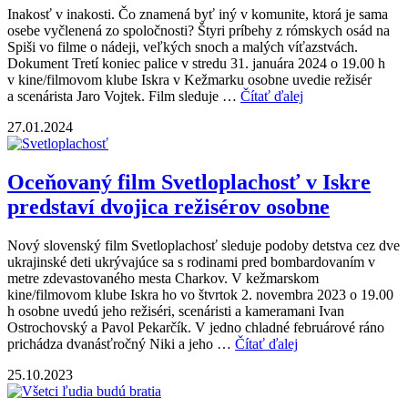
Inakosť v inakosti. Čo znamená byť iný v komunite, ktorá je sama
osebe vyčlenená zo spoločnosti? Štyri príbehy z rómskych osád na
Spiši vo filme o nádeji, veľkých snoch a malých víťazstvách.
Dokument Tretí koniec palice v stredu 31. januára 2024 o 19.00 h
v kine/filmovom klube Iskra v Kežmarku osobne uvedie režisér
a scenárista Jaro Vojtek. Film sleduje …
Čítať ďalej
27.01.2024
Oceňovaný film Svetloplachosť v Iskre
predstaví dvojica režisérov osobne
Nový slovenský film Svetloplachosť sleduje podoby detstva cez dve
ukrajinské deti ukrývajúce sa s rodinami pred bombardovaním v
metre zdevastovaného mesta Charkov. V kežmarskom
kine/filmovom klube Iskra ho vo štvrtok 2. novembra 2023 o 19.00
h osobne uvedú jeho režiséri, scenáristi a kameramani Ivan
Ostrochovský a Pavol Pekarčík. V jedno chladné februárové ráno
prichádza dvanásťročný Niki a jeho …
Čítať ďalej
25.10.2023