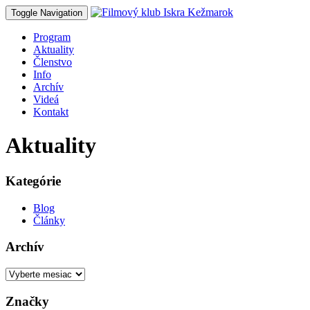
Toggle Navigation
Program
Aktuality
Členstvo
Info
Archív
Videá
Kontakt
Aktuality
Kategórie
Blog
Články
Archív
Archív
Značky