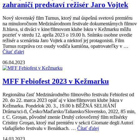
zahraničí predstaví režisér Jaro Vojtek
Nový slovenský film Turnus, ktorý mal úspešnú svetovú premiéru
na minuloročnom Medzinárodnom festivale dokumentárnych filmov
Ji.hlava, si diváci v kine/filmovom klube Iskra v Kežmarku môžu
pozrieť v stredu 12. apríla 2023 o 19.00 h. Snímku osobne uvedie
režisér a scenárista Jaro Vojtek a niektorí jej protagonisti. Film
Turnus rozpráva cez osudy vodiča kamióna, opatrovateľky v …
Čítať ďalej
06.04.2023
MFF Febiofest 2023 v Kežmarku
Regionálna časť Medzinárodného filmového festivalu Febiofest od
20. do 22. marca 2023 opäť aj v kine/filmovom klube Iskra v
Kežmarku. Pondelok 20. 3., 19.00 h BĚŽNÁ SELHÁNÍ
Dráma/sci-fi, Česko/Maďarsko/Taliansko/Slovensko, 2022, 85 min,
r. C. Groșan, pôvodné znenie Druhý celovečerný film režisérky
Cristiny Groşan, ktorý mal premiéru v sekcii Giornate degli Autori
vlaňajšieho festivalu v Benátkach. …
Čítať ďalej
14.03.2023