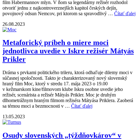
film Habermannov mlyn. V ňom sa legendárny režisér rozhodol
otvoriť jednu z najkontroverznejších kapitol českých dejín,
povojnový odsun Nemcov, pri ktorom sa spravodlivý …
Čítať ďalej
26.08.2023
Metaforický príbeh o miere moci
jednotlivca uvedie v Iskre režisér Mátyás
Prikler
Dráma s prvkami politického trileru, ktorá odhaľuje dilemy moci v
súčasnej spoločnosti. Takto je charakterizovaný nový slovenský
hraný film Moc, ktorý v stredu 17. mája 2023 o 19.00
v kežmarskom kine/filmovom klube Iskra osobne uvedie jeho
režisér, scenárista a režisér Mátyás Prikler. Moc je druhým
dlhometrážnym hraným filmom režiséra Mátyása Priklera. Zaoberá
sa témou moci a bezmocnosti v …
Čítať ďalej
13.05.2023
Osudy slovenských „týždňovkárov“ v