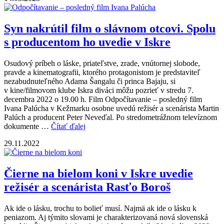
Syn nakrútil film o slávnom otcovi. Spolu
s producentom ho uvedie v Iskre
Osudový príbeh o láske, priateľstve, zrade, vnútornej slobode,
pravde a kinematografii, ktorého protagonistom je predstaviteľ
nezabudnuteľného Adama Šangalu či princa Bajaju, si
v kine/filmovom klube Iskra diváci môžu pozrieť v stredu 7.
decembra 2022 o 19.00 h. Film Odpočítavanie – posledný film
Ivana Palúcha v Kežmarku osobne uvedú režisér a scenárista Martin
Palúch a producent Peter Neveďal. Po stredometrážnom televíznom
dokumente …
Čítať ďalej
29.11.2022
Čierne na bielom koni v Iskre uvedie
režisér a scenárista Rasťo Boroš
Ak ide o lásku, trochu to bolieť musí. Najmä ak ide o lásku k
peniazom. Aj týmito slovami je charakterizovaná nová slovenská