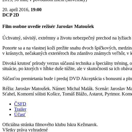
20. apríl 2016,
19:00
DCP 2D
Film osobne uvedie režisér Jaroslav Matoušek
Úchvatný, súvislý, extrémny a životu nebezpečný prechod na lyžiac
Ponorte sa a na vlastnej koži prežite snahu dvoch špičkových, medz
v krásnych, nečakaných exteriéroch iba zdanlivo známych veľhôr, v k
Divoká krutosť prírody verzus súčasná technika a špeciálny tréning, o
situácie, po ktorýc
h v hĺbke duše túžite, ale v skutočnosti sa ich obá
Súčasťou premietania bude i predaj DVD Akceptácia s bonusmi a pl
Réžia: Jaroslav Matoušek. Námet: Michal Malák. Scenár: Jaroslav Ma
Sťahel, Komorní sólisti Košice, Tomáš Blážo, Astarot, Pyrimor. Kom
ČSFD
Trailer
Účasť
Oficiálna stránka filmového klubu Iskra Kežmarok.
Všetky práva vyhradené