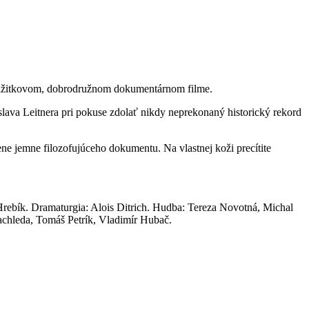
 zážitkovom, dobrodružnom dokumentárnom filme.
lava Leitnera pri pokuse zdolať nikdy neprekonaný historický rekord
ene jemne filozofujúceho dokumentu. Na vlastnej koži precítite
Hrebík. Dramaturgia: Alois Ditrich. Hudba: Tereza Novotná, Michal
achleda, Tomáš Petrík, Vladimír Hubač.