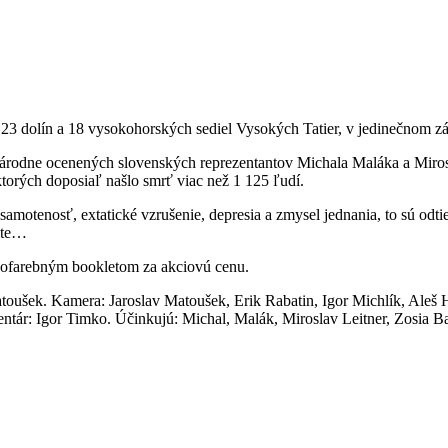
h 23 dolín a 18 vysokohorských sediel Vysokých Tatier, v jedinečnom
inárodne ocenených slovenských reprezentantov Michala Maláka a Miros
torých doposiaľ našlo smrť viac než 1 125 ľudí.
samotenosť, extatické vzrušenie, depresia a zmysel jednania, to sú odti
vate…
nofarebným bookletom za akciovú cenu.
toušek. Kamera: Jaroslav Matoušek, Erik Rabatin, Igor Michlík, Aleš 
entár: Igor Timko. Účinkujú: Michal, Malák, Miroslav Leitner, Zosia B