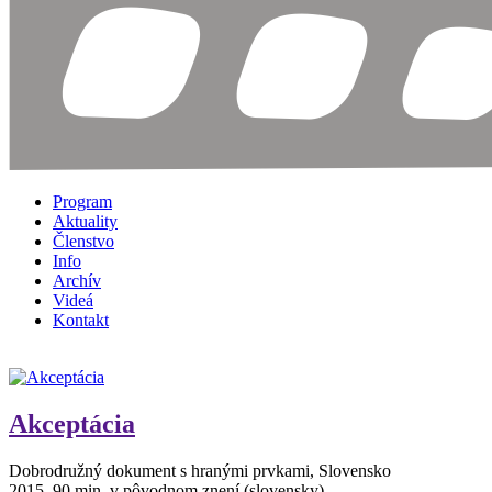
Program
Aktuality
Členstvo
Info
Archív
Videá
Kontakt
Akceptácia
Dobrodružný dokument s hranými prvkami, Slovensko
2015, 90 min, v pôvodnom znení (slovensky)