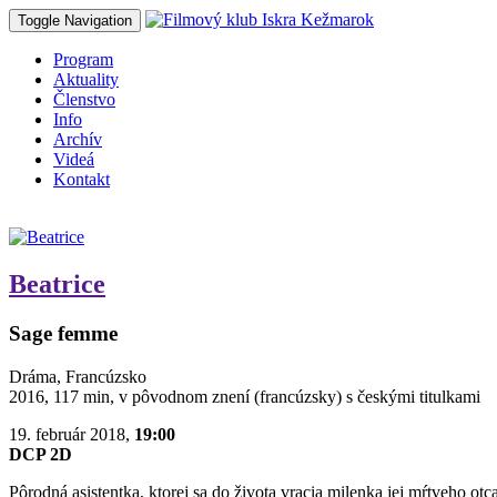
Toggle Navigation
Program
Aktuality
Členstvo
Info
Archív
Videá
Kontakt
Beatrice
Sage femme
Dráma, Francúzsko
2016, 117 min, v pôvodnom znení (francúzsky) s českými titulkami
19. február 2018,
19:00
DCP 2D
Pôrodná asistentka, ktorej sa do života vracia milenka jej mŕtveho otca