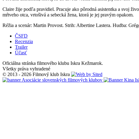
Claire žije podľa pravidiel. Pracuje ako pôrodná asistentka a svoj živ
mŕtveho otca, vrtošivá a sebecká žena, ktorá je jej pravým opakom.
Réžia a scenár: Martin Provost. Strih: Albertine Lastera. Hudba: Grég
ČSFD
Recenzia
Trailer
Účasť
Oficiálna stránka filmového klubu Iskra Kežmarok.
Všetky práva vyhradené
© 2013 - 2026 Filmový klub Iskra