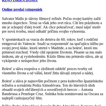
KINO ISKRA DOMA
Online predaj vstupeniek
Salvator Mallo je slávny filmový režisér. Počas svojej kariéry zažil
mnoho úspechov. Teraz sa však jeho svet rúca. Cíti len prázdnotu a
nie je schopný ďalej tvoriť. Ak chce pokračovať, musí nájsť motív
pre novú tvorbu, musí odhaliť príčinu svojho vyhorenia.
V spomienkach sa vracia do detstva do 60. rokov, keď s rodičmi
emigroval do Valencie. Snaží sa rozpomenúť na spaľujúcu túžbu po
svojej prvej láske, ktorú stretol v Madride, a na bolesť, ktorú mu
priniesol rozchod. Vtedy cítil opojenie životom. Písanie sa mu stalo
únikom, ale aj vyslobodením. Kúzlo filmu mu prinieslo slávu, ale aj
vykúpenie z neúspechov jeho života.
Bolesť a sláva rozpráva o zložitosti oddeliť proces tvorby od
vlastného života a od vášní, ktoré žitiu dávajú zmysel a nádej.
Bolesť a sláva je najnovším počinom z pera kultového španielskeho
režiséra a scenáristu Pedra Almodóvara. Ten do hlavných úloh
obsadil svojich obľúbených a osvedčených hercov – Antonia
Banderasa a Penelope Cruz. Snímka bola nominovaná na Oscara za
najlepší cudzojazyčný film.