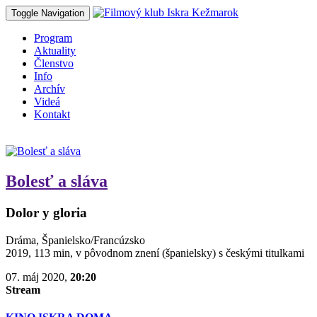
Toggle Navigation
Program
Aktuality
Členstvo
Info
Archív
Videá
Kontakt
Bolesť a sláva
Dolor y gloria
Dráma, Španielsko/Francúzsko
2019, 113 min, v pôvodnom znení (španielsky) s českými titulkami
07. máj 2020,
20:20
Stream