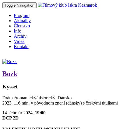
Toggle Navigation
Program
Aktuality
Členstvo
Info
Archív
Videá
Kontakt
Bozk
Kysset
Dráma/romantický/historický, Dánsko
2023, 116 min, v pôvodnom znení (dánsky) s českými titulkami
14. február 2024,
19:00
DCP 2D