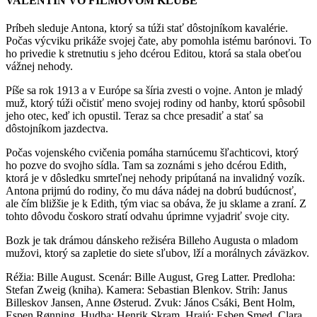
VALENTÍN VO FILMOVOM KLUBE
Príbeh sleduje Antona, ktorý sa túži stať dôstojníkom kavalérie.
Počas výcviku prikáže svojej čate, aby pomohla istému barónovi. To
ho privedie k stretnutiu s jeho dcérou Editou, ktorá sa stala obeťou
vážnej nehody.
Píše sa rok 1913 a v Európe sa šíria zvesti o vojne. Anton je mladý
muž, ktorý túži očistiť meno svojej rodiny od hanby, ktorú spôsobil
jeho otec, keď ich opustil. Teraz sa chce presadiť a stať sa
dôstojníkom jazdectva.
Počas vojenského cvičenia pomáha starnúcemu šľachticovi, ktorý
ho pozve do svojho sídla. Tam sa zoznámi s jeho dcérou Edith,
ktorá je v dôsledku smrteľnej nehody pripútaná na invalidný vozík.
Antona prijmú do rodiny, čo mu dáva nádej na dobrú budúcnosť,
ale čím bližšie je k Edith, tým viac sa obáva, že ju sklame a zraní. Z
tohto dôvodu čoskoro stratí odvahu úprimne vyjadriť svoje city.
Bozk je tak drámou dánskeho režiséra Billeho Augusta o mladom
mužovi, ktorý sa zapletie do siete sľubov, lží a morálnych záväzkov.
Réžia: Bille August. Scenár: Bille August, Greg Latter. Predloha:
Stefan Zweig (kniha). Kamera: Sebastian Blenkov. Strih: Janus
Billeskov Jansen, Anne Østerud. Zvuk: János Csáki, Bent Holm,
Espen Rønning. Hudba: Henrik Skram. Hrajú: Esben Smed, Clara