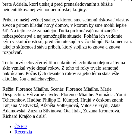
brata Adriela, ktorí utekajú pred prenasledovaním z bližšie
neidentifikovanej východoeurópskej krajiny.
Príbeh o našej večnej snahe, s ktorou sme schopní riskovať vlastný
život a pritom hľadať nový domov, v ktorom by sme mohli lepšie
žiť. Na tejto ceste za nádejou ľudia prekonávajú najrôznejšie
nebezpečenstvá a najnemožnejšie situácie. Poháňa ich vedomie,
kým v skutočnosti sú, pred čím utekajú a v čo dúfajú. Nakoniec sa z
takejto skúsenosti stáva príbeh, ktorý stojí za to znova a znova
rozprávať.
Tento prvý celovečerný film nakrútený technikou olejomaľby na
sklo vznikal vyše desať rokov. Z toho tri roky trvalo samotné
nakrúcanie. Počas tých desiatich rokov sa jeho téma stala ešte
aktuálnejšou a naliehavejšou.
Réžia: Florence Miailhe. Scenár: Florence Miailhe, Marie
Desplechin. Výtvarné návrhy: Florence Miailhe. Animácia: Youri
Tcherenkov. Hudba: Philipp E. Kümpel. Hrajú v českom znení:
Taťjana Medvecká, Alžběta Volhejnová, Miloslav Frýdl, Zlata
Adamovská, Zuzana Stivínová, Ota Jirák, Zuzana Kronerová,
Richard Krajčo a ďalší.
ČSFD
Recenzia