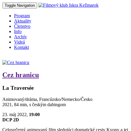
Toggle Navigation
Program
Aktuality
Členstvo
Info
Archív
Videá
Kontakt
Cez hranicu
La Traversée
Animovaný/dráma, Francúzsko/Nemecko/Česko
2021, 84 min, s českým dabingom
23. máj 2022,
19:00
DCP 2D
Celovečerný animovaný film sledujúci dramatické cesty Kyony a jej