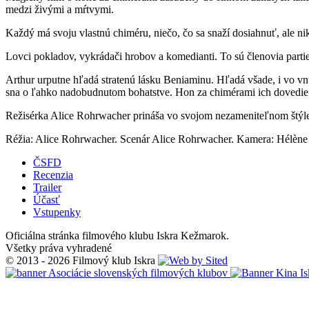
medzi živými a mŕtvymi.
Každý má svoju vlastnú chiméru, niečo, čo sa snaží dosiahnuť, ale ni
Lovci pokladov, vykrádači hrobov a komedianti. To sú členovia partie
Arthur urputne hľadá stratenú lásku Beniaminu. Hľadá všade, i vo vnú
sna o ľahko nadobudnutom bohatstve. Hon za chimérami ich dovedie 
Režisérka Alice Rohrwacher prináša vo svojom nezameniteľnom štýle
Réžia: Alice Rohrwacher. Scenár Alice Rohrwacher. Kamera: Hélène Lo
ČSFD
Recenzia
Trailer
Účasť
Vstupenky
Oficiálna stránka filmového klubu Iskra Kežmarok.
Všetky práva vyhradené
© 2013 - 2026 Filmový klub Iskra