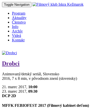
Toggle Navigation
Program
Aktuality
Členstvo
Info
Archív
Videá
Kontakt
Drobci
Animovaný/detský seriál, Slovensko
2016, 7 x 8 min, v pôvodnom znení (slovensky)
21. marec 2017,
10:00
23. marec 2017,
09:30
DCP 2D
MFFK FEBIOFEST 2017 (Filmový kabinet deťom)