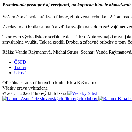
Premietania prístupné aj verejnosti, no kapacita kina je obmedzen
Večerníčková séria krátkych filmov, zhotovená technikou 2D animácie
Zvedaví malí bratia sa hrajú a vďaka svojim nápadom zažívajú neuverit
Tvorivým východiskom seriálu je detská hra. Autorov najviac zaujala sl
zmysluplne využiť. Tak sa zrodili Drobci a zábavné príbehy o tom, č
Réžia: Vanda Raýmanová, Michal Struss. Scenár: Vanda Raýmanová. Ka
ČSFD
Trailer
Účasť
Oficiálna stránka filmového klubu Iskra Kežmarok.
Všetky práva vyhradené
© 2013 - 2026 Filmový klub Iskra