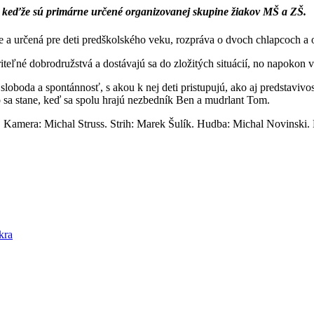
á, keďže sú primárne určené organizovanej skupine žiakov MŠ a ZŠ.
 a určená pre deti predškolského veku, rozpráva o dvoch chlapcoch a 
eľné dobrodružstvá a dostávajú sa do zložitých situácií, no napokon vžd
oboda a spontánnosť, s akou k nej deti pristupujú, ako aj predstavivosť,
o sa stane, keď sa spolu hrajú nezbedník Ben a mudrlant Tom.
mera: Michal Struss. Strih: Marek Šulík. Hudba: Michal Novinski. Hr