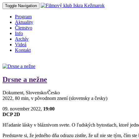
Toggle Navigation
Program
Aktuality
Členstvo
Info
Archív
Videá
Kontakt
Drsne a nežne
Dokument, Slovensko/Česko
2022, 80 min, v pôvodnom znení (slovensky a česky)
09. november 2022,
19:00
DCP 2D
Hľadanie lásky v bláznivom svete. O ľudských bytostiach, ktoré jednéh
Predstavte si, že jedného dňa odrazu zistíte, že už nie ste tým, čím st