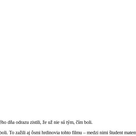
o dňa odrazu zistili, že už nie sú tým, čím boli.
e boli. To zažili aj ôsmi hrdinovia tohto filmu – medzi nimi študent matem