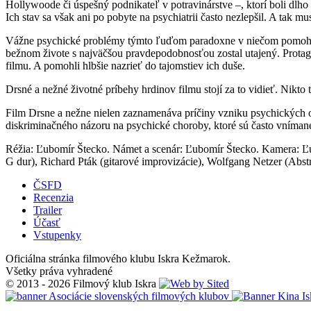
Hollywoode či úspešný podnikateľ v potravinárstve –, ktorí boli dlho 
Ich stav sa však ani po pobyte na psychiatrii často nezlepšil. A tak mus
Vážne psychické problémy týmto ľuďom paradoxne v niečom pomohli. Vď
bežnom živote s najväčšou pravdepodobnosťou zostal utajený. Protagoni
filmu. A pomohli hlbšie nazrieť do tajomstiev ich duše.
Drsné a nežné životné príbehy hrdinov filmu stojí za to vidieť. Nikto 
Film Drsne a nežne nielen zaznamenáva príčiny vzniku psychických o
diskriminačného názoru na psychické choroby, ktoré sú často vníman
Réžia: Ľubomír Štecko. Námet a scenár: Ľubomír Štecko. Kamera: Ľub
G dur), Richard Pták (gitarové improvizácie), Wolfgang Netzer (Abst
ČSFD
Recenzia
Trailer
Účasť
Vstupenky
Oficiálna stránka filmového klubu Iskra Kežmarok.
Všetky práva vyhradené
© 2013 - 2026 Filmový klub Iskra