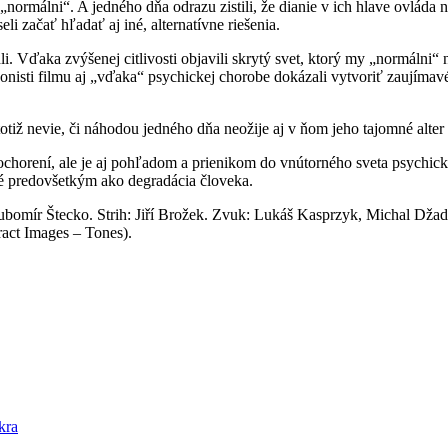
„normálni“. A jedného dňa odrazu zistili, že dianie v ich hlave ovláda 
eli začať hľadať aj iné, alternatívne riešenia.
aka zvýšenej citlivosti objavili skrytý svet, ktorý my „normálni“ ne
sti filmu aj „vďaka“ psychickej chorobe dokázali vytvoriť zaujímavé vý
totiž nevie, či náhodou jedného dňa neožije aj v ňom jeho tajomné alter
chorení, ale je aj pohľadom a prienikom do vnútorného sveta psychic
é predovšetkým ako degradácia človeka.
omír Štecko. Strih: Jiří Brožek. Zvuk: Lukáš Kasprzyk, Michal Džado
ract Images – Tones).