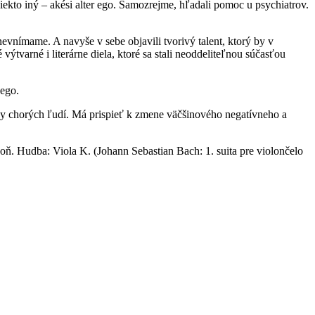
niekto iný – akési alter ego. Samozrejme, hľadali pomoc u psychiatrov.
vnímame. A navyše v sebe objavili tvorivý talent, ktorý by v
tvarné i literárne diela, ktoré sa stali neoddeliteľnou súčasťou
 ego.
ky chorých ľudí. Má prispieť k zmene väčšinového negatívneho a
ň. Hudba: Viola K. (Johann Sebastian Bach: 1. suita pre violončelo