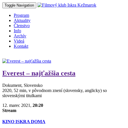
Toggle Navigation
Program
Aktuality
Členstvo
Info
Archív
Videá
Kontakt
Everest – najťažšia cesta
Dokument, Slovensko
2020, 52 min, v pôvodnom znení (slovensky, anglicky) so
slovenskými titulkami
12. marec 2021,
20:20
Stream
KINO ISKRA DOMA