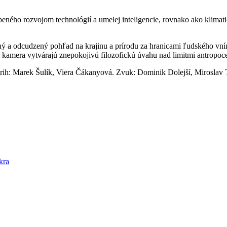
eného rozvojom technológií a umelej inteligencie, rovnako ako klimat
ý a odcudzený pohľad na krajinu a prírodu za hranicami ľudského vní
 kamera vytvárajú znepokojivú filozofickú úvahu nad limitmi antropoc
ih: Marek Šulík, Viera Čákanyová. Zvuk: Dominik Dolejší, Miroslav 