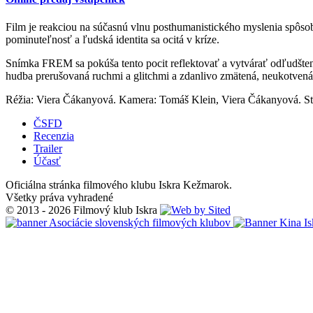
Film je reakciou na súčasnú vlnu posthumanistického myslenia spôsob
pominuteľnosť a ľudská identita sa ocitá v kríze.
Snímka FREM sa pokúša tento pocit reflektovať a vytvárať odľudšten
hudba prerušovaná ruchmi a glitchmi a zdanlivo zmätená, neukotvená
Réžia: Viera Čákanyová. Kamera: Tomáš Klein, Viera Čákanyová. Str
ČSFD
Recenzia
Trailer
Účasť
Oficiálna stránka filmového klubu Iskra Kežmarok.
Všetky práva vyhradené
© 2013 - 2026 Filmový klub Iskra