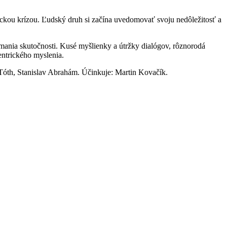
ickou krízou. Ľudský druh si začína uvedomovať svoju nedôležitosť a
mania skutočnosti. Kusé myšlienky a útržky dialógov, rôznorodá
entrického myslenia.
Tóth, Stanislav Abrahám. Účinkuje: Martin Kovačík.