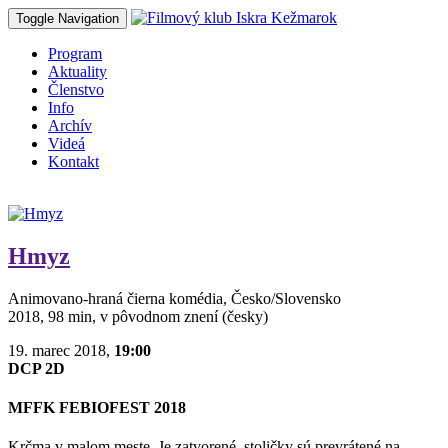
Toggle Navigation
Program
Aktuality
Členstvo
Info
Archív
Videá
Kontakt
Hmyz
Animovano-hraná čierna komédia, Česko/Slovensko
2018, 98 min, v pôvodnom znení (česky)
19. marec 2018,
19:00
DCP 2D
MFFK FEBIOFEST 2018
Krčma v malom meste. Je zatvorené, stoličky sú prevrátené na