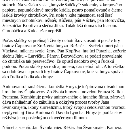
stoloch. Na vešiaku visia „hmyzie šatičky“: sukienky z krepového
papiera, papundeklové motýlie krídla, pestro pomaľované a čierne
lesklé krovky chrobákov. Pri stole v kúte miestnosti sedí šesť
miestnych ochotníkov: režisér, Růžena, pán Václav, pán Borovička,
železničiar Kopřiva a slečna Jitka. Tulák leží doma s ischiasom.
Chrobáčica a Kukla ešte neprišli.
Počas skúšky sa prelínajú životy ochotníkov s osudmi postáv hry
bratov Čapkovcov Zo života hmyzu. Režisér – Svrček umorí pána
Václava, milenca svojej ženy. Pán Kopřiva, hrajúci Parazita, zožerie
slečnu Jitku – Larvičku. Pánovi Borovičkovi sa podarí prevtelenie
do chrobáka tak presvedčivo, že opustí nadobro svoju ľudskú
podobu. Počas skúšky sa rodí aj umiera, čas nehrá rolu. A to všetko
sa odohráva na pozadí hry bratov Čapkovcov, kde sa hmyz správa
ako ľudia a ľudia ako hmyz.
Animovano-hraná čierna komédia Hmyz je inšpirovaná divadelnou
hrou bratov Čapkovcov Zo života hmyzu a novelou Franza Kafku
Premena. Kombinuje prvky animovaného a hraného filmu, zároveň
dáva nahliadnuť do zákulisia a odkrýva proces tvorby Jana
Švankmajera, ikony surrealizmu, ktorý svojou celoživotnou tvorbou
ovplyvnil aj Tima Burtona či Davida Lyncha. Hmyz je podľa slov
režiséra jeho posledným celovečerným filmom.
Námet a scenár: Jan Švankmajer. Réžia: Jan Švankmajer. Kamera: