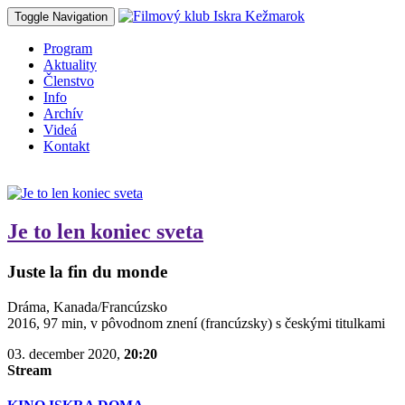
Toggle Navigation
Program
Aktuality
Členstvo
Info
Archív
Videá
Kontakt
Je to len koniec sveta
Juste la fin du monde
Dráma, Kanada/Francúzsko
2016, 97 min, v pôvodnom znení (francúzsky) s českými titulkami
03. december 2020,
20:20
Stream