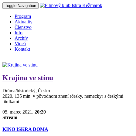
Toggle Navigation
Program
Aktuality
Členstvo
Info
Archív
Videá
Kontakt
Krajina ve stínu
Dráma/historický, Česko
2020, 135 min, v pôvodnom znení (česky, nemecky) s českými
titulkami
05. marec 2021,
20:20
Stream
KINO ISKRA DOMA