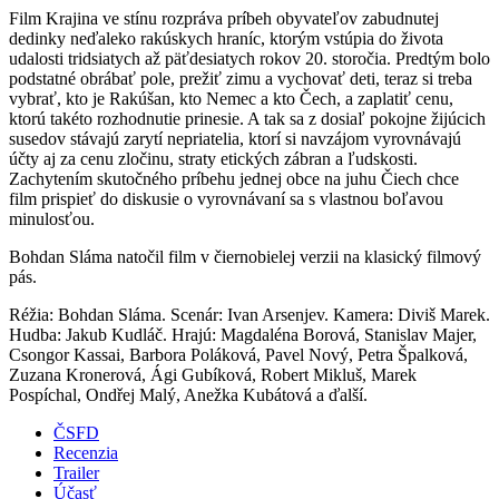
Film Krajina ve stínu rozpráva príbeh obyvateľov zabudnutej
dedinky neďaleko rakúskych hraníc, ktorým vstúpia do života
udalosti tridsiatych až päťdesiatych rokov 20. storočia. Predtým bolo
podstatné obrábať pole, prežiť zimu a vychovať deti, teraz si treba
vybrať, kto je Rakúšan, kto Nemec a kto Čech, a zaplatiť cenu,
ktorú takéto rozhodnutie prinesie. A tak sa z dosiaľ pokojne žijúcich
susedov stávajú zarytí nepriatelia, ktorí si navzájom vyrovnávajú
účty aj za cenu zločinu, straty etických zábran a ľudskosti.
Zachytením skutočného príbehu jednej obce na juhu Čiech chce
film prispieť do diskusie o vyrovnávaní sa s vlastnou boľavou
minulosťou.
Bohdan Sláma natočil film v čiernobielej verzii na klasický filmový
pás.
Réžia: Bohdan Sláma. Scenár: Ivan Arsenjev. Kamera: Diviš Marek.
Hudba: Jakub Kudláč. Hrajú: Magdaléna Borová, Stanislav Majer,
Csongor Kassai, Barbora Poláková, Pavel Nový, Petra Špalková,
Zuzana Kronerová, Ági Gubíková, Robert Mikluš, Marek
Pospíchal, Ondřej Malý, Anežka Kubátová a ďalší.
ČSFD
Recenzia
Trailer
Účasť