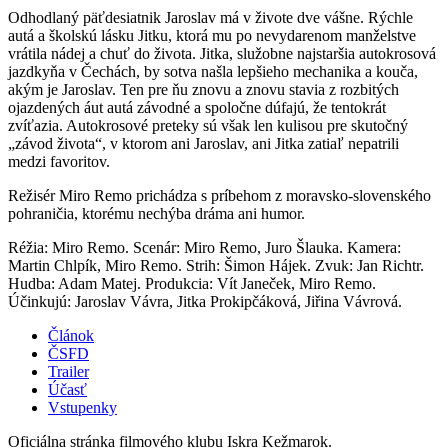
Odhodlaný päťdesiatnik Jaroslav má v živote dve vášne. Rýchle
autá a školskú lásku Jitku, ktorá mu po nevydarenom manželstve
vrátila nádej a chuť do života. Jitka, služobne najstaršia autokrosová
jazdkyňa v Čechách, by sotva našla lepšieho mechanika a kouča,
akým je Jaroslav. Ten pre ňu znovu a znovu stavia z rozbitých
ojazdených áut autá závodné a spoločne dúfajú, že tentokrát
zvíťazia. Autokrosové preteky sú však len kulisou pre skutočný
„závod života“, v ktorom ani Jaroslav, ani Jitka zatiaľ nepatrili
medzi favoritov.
Režisér Miro Remo prichádza s príbehom z moravsko-slovenského
pohraničia, ktorému nechýba dráma ani humor.
Réžia: Miro Remo. Scenár: Miro Remo, Juro Šlauka. Kamera:
Martin Chlpík, Miro Remo. Strih: Šimon Hájek. Zvuk: Jan Richtr.
Hudba: Adam Matej. Produkcia: Vít Janeček, Miro Remo.
Účinkujú: Jaroslav Vávra, Jitka Prokipčáková, Jiřina Vávrová.
Článok
ČSFD
Trailer
Účasť
Vstupenky
Oficiálna stránka filmového klubu Iskra Kežmarok.