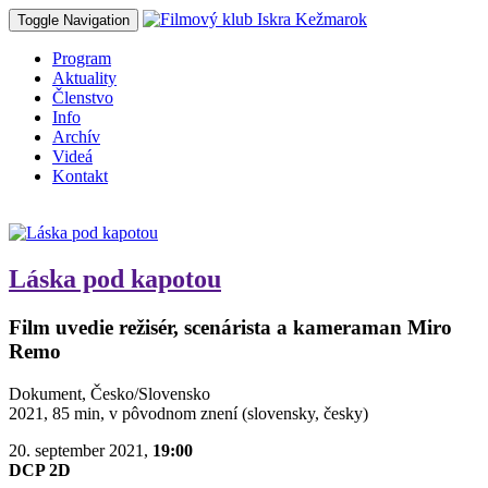
Toggle Navigation
Program
Aktuality
Členstvo
Info
Archív
Videá
Kontakt
Láska pod kapotou
Film uvedie režisér, scenárista a kameraman Miro
Remo
Dokument, Česko/Slovensko
2021, 85 min, v pôvodnom znení (slovensky, česky)
20. september 2021,
19:00
DCP 2D