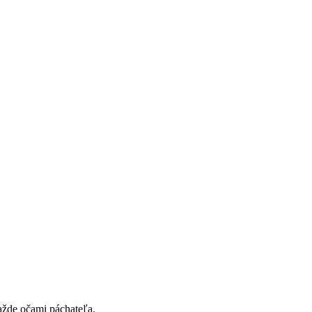
ažde očami páchateľa.