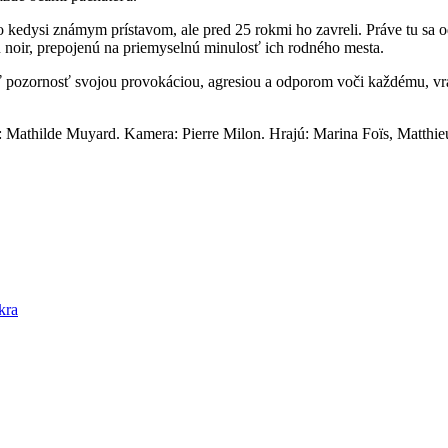
olo kedysi známym prístavom, ale pred 25 rokmi ho zavreli. Práve tu 
iu noir, prepojenú na priemyselnú minulosť ich rodného mesta.
 pozornosť svojou provokáciou, agresiou a odporom voči každému, vrát
ih: Mathilde Muyard. Kamera: Pierre Milon. Hrajú: Marina Foïs, Matth