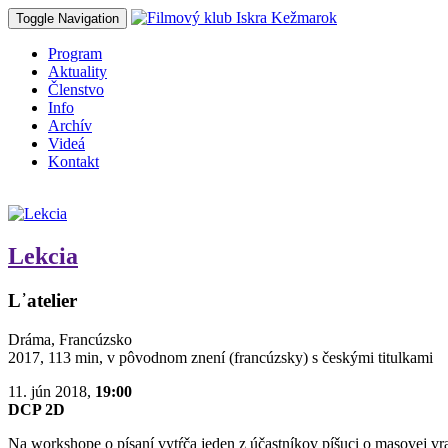
Toggle Navigation
Program
Aktuality
Členstvo
Info
Archív
Videá
Kontakt
Lekcia
L᾿atelier
Dráma, Francúzsko
2017, 113 min, v pôvodnom znení (francúzsky) s českými titulkami
11. jún 2018,
19:00
DCP 2D
Na workshope o písaní vytŕča jeden z účastníkov píšuci o masovej vr