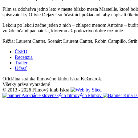
Film sa odohráva jedno leto v meste blízko mesta Marseille, ktoré b
spisovateľky Olivie Dejazet sú účastníci požiadaní, aby napísali fikc
Lekciu po lekcii začne jeden z nich – chlapec menom Antoine – budiť
vražde očami páchateľa, ktorému až podozrivo dobre rozumie.
Réžia: Laurent Cantet. Scenár: Laurent Cantet, Robin Campillo. Str
ČSFD
Recenzia
Trailer
Účasť
Oficiálna stránka filmového klubu Iskra Kežmarok.
Všetky práva vyhradené
© 2013 - 2026 Filmový klub Iskra