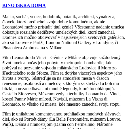
KINO ISKRA DOMA
Maliar, sochár, vedec, hudobník, botanik, architekt, vynálezca,
človek, ktorý predbehol svoju dobu: komu inému, ak nie
Leonardovi možno prisúdiť titul génia? Všestranné nadanie umelca
dokazuje rozsiahle dedičstvo umeleckých diel, ktoré zanechal.
Dodnes ich možno obdivovať v najslávnejších svetových galériách,
ako sú Louvre v Paríži, London National Gallery v Londýne, či
Pinacoteca Ambrosiana v Miláne.
Film Leonardo da Vinci – Génius v Miláne objavuje každodenný
život umelca počas jeho pobytu v metropole Lombardie, kde
pobýval na pozvanie vojvodu milánskeho Ludovica il Moro zo
šľachtického rodu Sforza. Film sa dotýka viacerých aspektov jeho
života a tvorby. Sústreďuje sa na atmosféru mesta v časoch
renesancie, osobností a umelcov, s ktorými sa stretával a boli mu
blízki, a nezanedbáva ani mnohé legendy, ktoré ho obklopujú.
Castello Sforzesco, Múzeum vedy a techniky Leonardo da Vinci,
kostol Panny Márie milostí, Navigli, múzeum La Vigna di
Leonardo, to všetko sú miesta, kde maestro zanechal svoju stopu.
Film je unikátnou komentovanou prehliadkou mnohých slávnych
diel, ako sú Portrét dámy (La Belle Ferronnière, múzeum Louvre,
Paríž), Dáma s hranostajom (Dama con l’ermellino, Národné