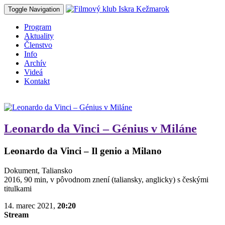
Toggle Navigation
Program
Aktuality
Členstvo
Info
Archív
Videá
Kontakt
Leonardo da Vinci – Génius v Miláne
Leonardo da Vinci – Il genio a Milano
Dokument, Taliansko
2016, 90 min, v pôvodnom znení (taliansky, anglicky) s českými
titulkami
14. marec 2021,
20:20
Stream