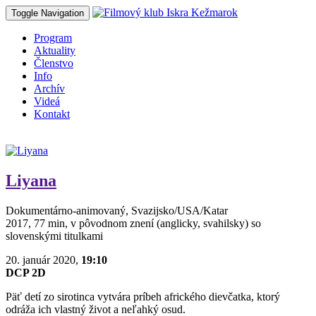
Toggle Navigation
Program
Aktuality
Členstvo
Info
Archív
Videá
Kontakt
Liyana
Dokumentárno-animovaný, Svazijsko/USA/Katar
2017, 77 min, v pôvodnom znení (anglicky, svahilsky) so
slovenskými titulkami
20. január 2020,
19:10
DCP 2D
Päť detí zo sirotinca vytvára príbeh afrického dievčatka, ktorý
odráža ich vlastný život a neľahký osud.