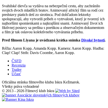
Svahilské dievča sa vydáva na nebezpečnú cestu, aby zachránilo
svojich dvoch mladších bratov. Animovaný africký film sa rodí cez
predstavy piatich detí zo sirotinca. Pod dohľadom lektorky
spolupracujú, aby vytvorili príbeh o vytrvalosti, ktorý je tvorený ich
najhoršími spomienkami a najkrajšími snami. Animovaný život ich
fiktívnej postavy sa prelína s poetikou a observačným dokumentom
a film je tak oslavou kolektívneho vytvárania príbehu.
Pred filmom Liyana je uvádzaná krátka snímka
Divoké bytosti
.
Réžia: Aaron Kopp, Amanda Kopp. Kamera: Aaron Kopp. Hudba:
Clap! Clap! Strih: Davis Coombe, Aaron Kopp.
ČSFD
Recenzia
Trailer
Účasť
Oficiálna stránka filmového klubu Iskra Kežmarok.
Všetky práva vyhradené
© 2013 - 2026 Filmový klub Iskra