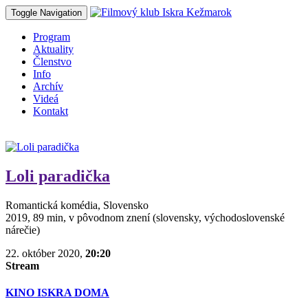
Toggle Navigation
Program
Aktuality
Členstvo
Info
Archív
Videá
Kontakt
Loli paradička
Romantická komédia, Slovensko
2019, 89 min, v pôvodnom znení (slovensky, východoslovenské
nárečie)
22. október 2020,
20:20
Stream
KINO ISKRA DOMA