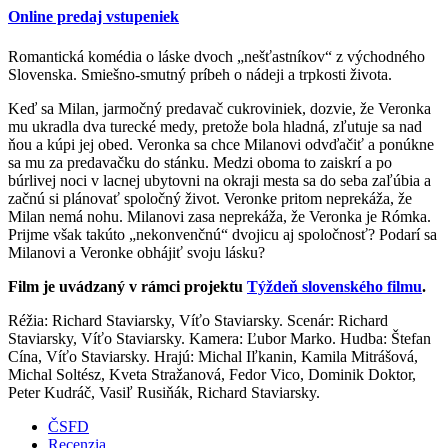
Online predaj vstupeniek
Romantická komédia o láske dvoch „nešťastníkov“ z východného
Slovenska. Smiešno-smutný príbeh o nádeji a trpkosti života.
Keď sa Milan, jarmočný predavač cukroviniek, dozvie, že Veronka
mu ukradla dva turecké medy, pretože bola hladná, zľutuje sa nad
ňou a kúpi jej obed. Veronka sa chce Milanovi odvďačiť a ponúkne
sa mu za predavačku do stánku. Medzi oboma to zaiskrí a po
búrlivej noci v lacnej ubytovni na okraji mesta sa do seba zaľúbia a
začnú si plánovať spoločný život. Veronke pritom neprekáža, že
Milan nemá nohu. Milanovi zasa neprekáža, že Veronka je Rómka.
Prijme však takúto „nekonvenčnú“ dvojicu aj spoločnosť? Podarí sa
Milanovi a Veronke obhájiť svoju lásku?
Film je uvádzaný v rámci projektu
Týždeň slovenského filmu
.
Réžia: Richard Staviarsky, Víťo Staviarsky. Scenár: Richard
Staviarsky, Víťo Staviarsky. Kamera: Ľubor Marko. Hudba: Štefan
Cína, Víťo Staviarsky. Hrajú: Michal Iľkanin, Kamila Mitrášová,
Michal Soltész, Kveta Stražanová, Fedor Vico, Dominik Doktor,
Peter Kudráč, Vasiľ Rusiňák, Richard Staviarsky.
ČSFD
Recenzia