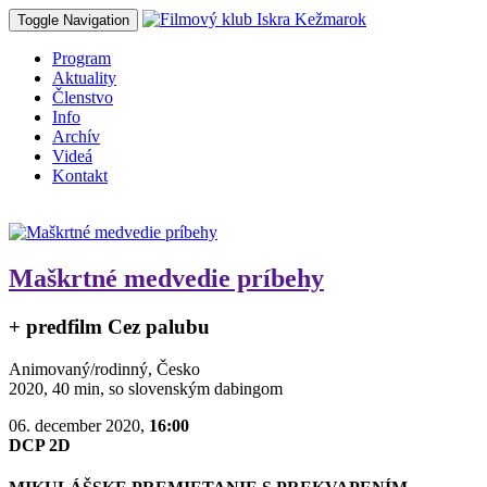
Toggle Navigation
Program
Aktuality
Členstvo
Info
Archív
Videá
Kontakt
Maškrtné medvedie príbehy
+ predfilm Cez palubu
Animovaný/rodinný, Česko
2020, 40 min, so slovenským dabingom
06. december 2020,
16:00
DCP 2D