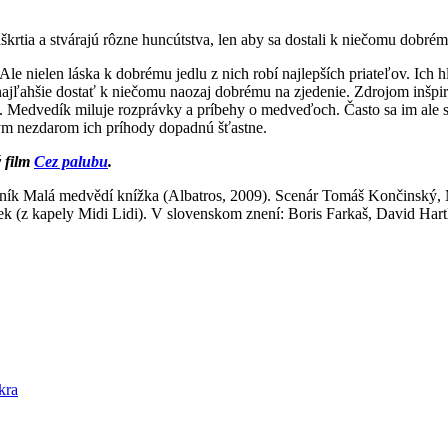
tia a stvárajú rôzne huncútstva, len aby sa dostali k niečomu dobré
Ale nielen láska k dobrému jedlu z nich robí najlepších priateľov. Ich
ajľahšie dostať k niečomu naozaj dobrému na zjedenie. Zdrojom inšpirác
nete. Medvedík miluje rozprávky a príbehy o medveďoch. Často sa im ale 
m nezdarom ich príhody dopadnú šťastne.
 film
Cez palubu
.
ík Malá medvědí knížka (Albatros, 2009). Scenár Tomáš Končinský, M
k (z kapely Midi Lidi). V slovenskom znení: Boris Farkaš, David Har