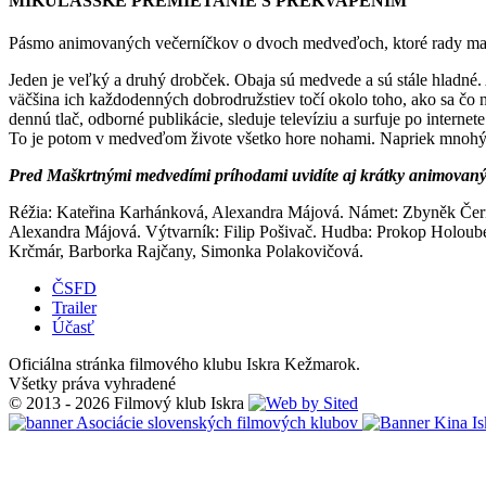
MIKULÁŠSKE PREMIETANIE S PREKVAPENÍM
Pásmo animovaných večerníčkov o dvoch medveďoch, ktoré rady maškr
Jeden je veľký a druhý drobček. Obaja sú medvede a sú stále hladné. 
väčšina ich každodenných dobrodružstiev točí okolo toho, ako sa čo n
dennú tlač, odborné publikácie, sleduje televíziu a surfuje po inter
To je potom v medveďom živote všetko hore nohami. Napriek mnohý
Pred Maškrtnými medvedími príhodami uvidíte aj krátky animovaný
Réžia: Kateřina Karhánková, Alexandra Májová. Námet: Zbyněk Čern
Alexandra Májová. Výtvarník: Filip Pošivač. Hudba: Prokop Holoube
Krčmár, Barborka Rajčany, Simonka Polakovičová.
ČSFD
Trailer
Účasť
Oficiálna stránka filmového klubu Iskra Kežmarok.
Všetky práva vyhradené
© 2013 - 2026 Filmový klub Iskra