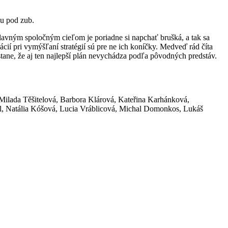
mu pod zub.
 hlavným spoločným cieľom je poriadne si napchať brušká, a tak sa
ií pri vymýšľaní stratégií sú pre ne ich koníčky. Medveď rád číta
stane, že aj ten najlepší plán nevychádza podľa pôvodných predstáv.
ilada Těšitelová, Barbora Klárová, Kateřina Karhánková,
tl, Natália Kóšová, Lucia Vráblicová, Michal Domonkos, Lukáš