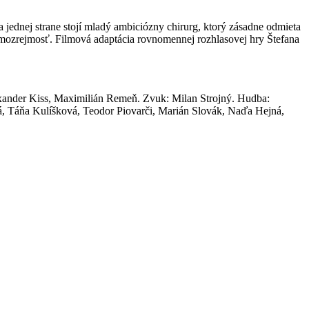
ednej strane stojí mladý ambiciózny chirurg, ktorý zásadne odmieta
 samozrejmosť. Filmová adaptácia rovnomennej rozhlasovej hry Štefana
Alexander Kiss, Maximilián Remeň. Zvuk: Milan Strojný. Hudba:
vá, Táňa Kulíšková, Teodor Piovarči, Marián Slovák, Naďa Hejná,