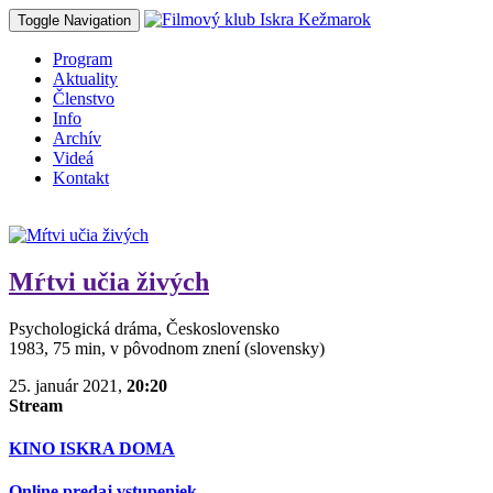
Toggle Navigation
Program
Aktuality
Členstvo
Info
Archív
Videá
Kontakt
Mŕtvi učia živých
Psychologická dráma, Československo
1983, 75 min, v pôvodnom znení (slovensky)
25. január 2021,
20:20
Stream
KINO ISKRA DOMA
Online predaj vstupeniek