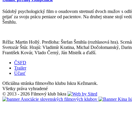
Súdobý psychologický film o osudovom stretnutí dvoch mužov s odliš
prijať za svoju prácu peniaze od pacientov. Na druhej strane stojí v
Šmihlu.
Réžia: Martin Hollý. Predloha: Štefan Šmihla (rozhlasová hra). Scen
Svetozár Štúr. Hrajú: Vladimír Kratina, Michal Dočolomanský, Darin
František Kovár, Vlado Černý, Ján Mistrík a ďalší.
ČSFD
Trailer
Účasť
Oficiálna stránka filmového klubu Iskra Kežmarok.
Všetky práva vyhradené
© 2013 - 2026 Filmový klub Iskra