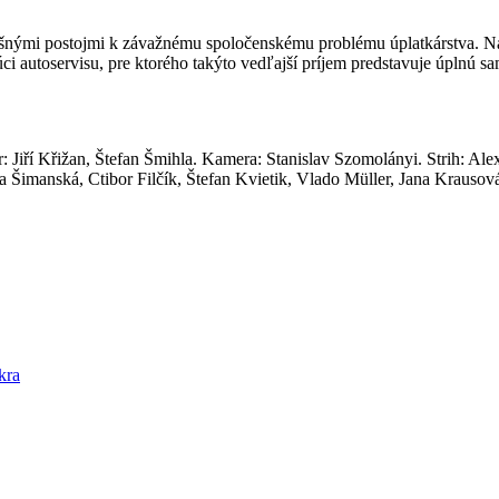
nými postojmi k závažnému spoločenskému problému úplatkárstva. Na j
edúci autoservisu, pre ktorého takýto vedľajší príjem predstavuje úplnú
ár: Jiří Křižan, Štefan Šmihla. Kamera: Stanislav Szomolányi. Strih: 
a Šimanská, Ctibor Filčík, Štefan Kvietik, Vlado Müller, Jana Krauso