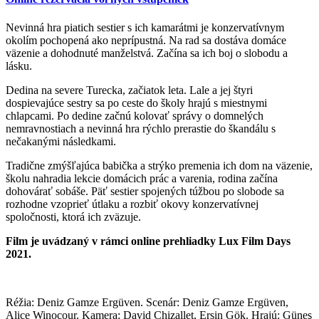
Nevinná hra piatich sestier s ich kamarátmi je konzervatívnym
okolím pochopená ako neprípustná. Na rad sa dostáva domáce
väzenie a dohodnuté manželstvá. Začína sa ich boj o slobodu a
lásku.
Dedina na severe Turecka, začiatok leta. Lale a jej štyri
dospievajúce sestry sa po ceste do školy hrajú s miestnymi
chlapcami. Po dedine začnú kolovať správy o domnelých
nemravnostiach a nevinná hra rýchlo prerastie do škandálu s
nečakanými následkami.
Tradične zmýšľajúca babička a strýko premenia ich dom na väzenie,
školu nahradia lekcie domácich prác a varenia, rodina začína
dohovárať sobáše. Päť sestier spojených túžbou po slobode sa
rozhodne vzoprieť útlaku a rozbiť okovy konzervatívnej
spoločnosti, ktorá ich zväzuje.
Film je uvádzaný v rámci online prehliadky Lux Film Days
2021.
Réžia: Deniz Gamze Ergüven. Scenár: Deniz Gamze Ergüven,
Alice Winocour. Kamera: David Chizallet, Ersin Gök. Hrajú: Güneş