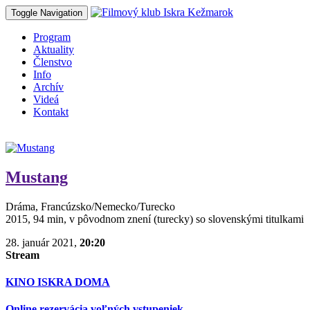
Toggle Navigation
Program
Aktuality
Členstvo
Info
Archív
Videá
Kontakt
Mustang
Dráma, Francúzsko/Nemecko/Turecko
2015, 94 min, v pôvodnom znení (turecky) so slovenskými titulkami
28. január 2021,
20:20
Stream
KINO ISKRA DOMA
Online rezervácia voľných vstupeniek