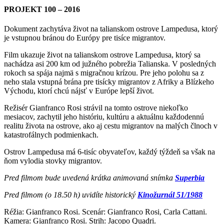
PROJEKT 100 – 2016
Dokument zachytáva život na talianskom ostrove Lampedusa, ktorý
je vstupnou bránou do Európy pre tisíce migrantov.
Film ukazuje život na talianskom ostrove Lampedusa, ktorý sa
nachádza asi 200 km od južného pobrežia Talianska. V posledných
rokoch sa spája najmä s migračnou krízou. Pre jeho polohu sa z
neho stala vstupná brána pre tisícky migrantov z Afriky a Blízkeho
Východu, ktorí chcú nájsť v Európe lepší život.
Režisér Gianfranco Rosi strávil na tomto ostrove niekoľko
mesiacov, zachytil jeho históriu, kultúru a aktuálnu
každodennú
realitu života na ostrove, ako aj cestu migrantov na malých člnoch v
katastrofálnych podmienkach.
Ostrov Lampedusa má 6-tisíc obyvateľov, každý týždeň sa však na
ňom vylodia stovky migrantov.
Pred filmom bude uvedená krátka animovaná snímka
Superbia
Pred filmom (o 18.50 h) uvidíte historický
Kinožurnál 51/1988
Réžia: Gianfranco Rosi. Scenár: Gianfranco Rosi, Carla Cattani.
Kamera: Gianfranco Rosi. Strih: Jacopo Quadri.