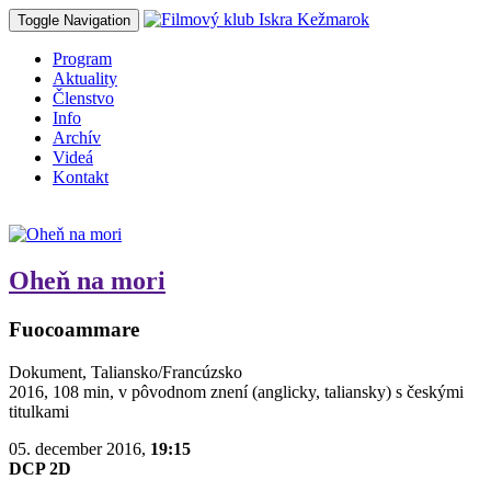
Toggle Navigation
Program
Aktuality
Členstvo
Info
Archív
Videá
Kontakt
Oheň na mori
Fuocoammare
Dokument, Taliansko/Francúzsko
2016, 108 min, v pôvodnom znení (anglicky, taliansky) s českými
titulkami
05. december 2016,
19:15
DCP 2D