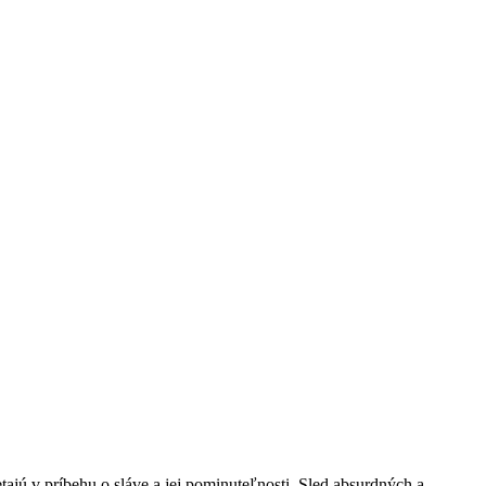
jú v príbehu o sláve a jej pominuteľnosti.
Sled absurdných a