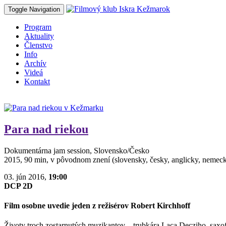
Toggle Navigation
Program
Aktuality
Členstvo
Info
Archív
Videá
Kontakt
Para nad riekou
Dokumentárna jam session, Slovensko/Česko
2015, 90 min, v pôvodnom znení (slovensky, česky, anglicky, nemeck
03. jún 2016,
19:00
DCP 2D
Film osobne uvedie jeden z režisérov Robert Kirchhoff
Životy troch zostarnutých muzikantov – trubkára Laca Decziho, saxof