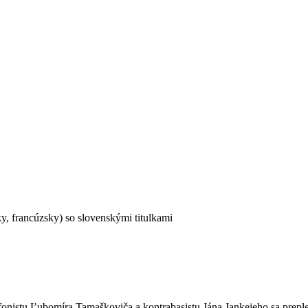
y, francúzsky) so slovenskými titulkami
onistu Ľubomíra Tamaškoviča a kontrabasistu Jána Jankejeho sa prepleta