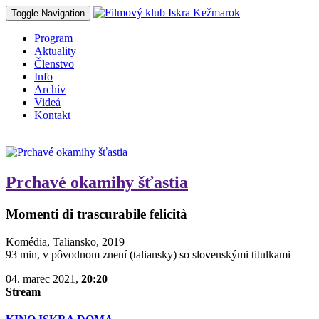
Toggle Navigation
Program
Aktuality
Členstvo
Info
Archív
Videá
Kontakt
Prchavé okamihy šťastia
Momenti di trascurabile felicità
Komédia, Taliansko, 2019
93 min, v pôvodnom znení (taliansky) so slovenskými titulkami
04. marec 2021,
20:20
Stream