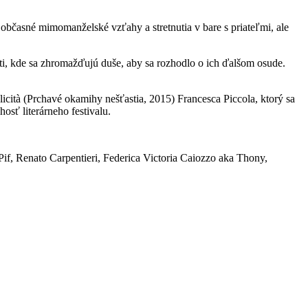
občasné mimomanželské vzťahy a stretnutia v bare s priateľmi, ale
ti, kde sa zhromažďujú duše, aby sa rozhodlo o ich ďalšom osude.
licità (Prchavé okamihy nešťastia, 2015) Francesca Piccola, ktorý sa
osť literárneho festivalu.
Pif, Renato Carpentieri, Federica Victoria Caiozzo aka Thony,