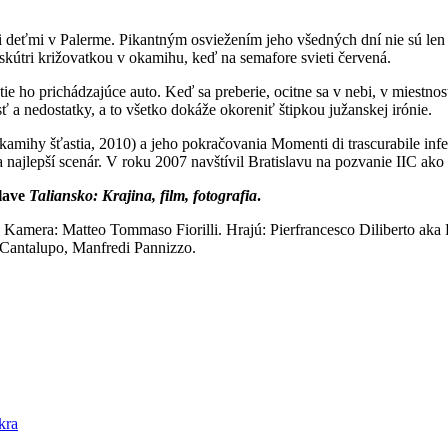
i deťmi v Palerme. Pikantným osviežením jeho všedných dní nie sú len 
kútri križovatkou v okamihu, keď na semafore svieti červená.
ho prichádzajúce auto. Keď sa preberie, ocitne sa v nebi, v miestnos
 a nedostatky, a to všetko dokáže okoreniť štipkou južanskej irónie.
kamihy šťastia, 2010) a jeho pokračovania Momenti di trascurabile infe
 najlepší scenár. V roku 2007 navštívil Bratislavu na pozvanie IIC ako h
slave
Taliansko: Krajina, film, fotografia
.
. Kamera: Matteo Tommaso Fiorilli. Hrajú: Pierfrancesco Diliberto aka 
Cantalupo, Manfredi Pannizzo.