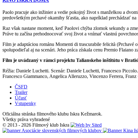
KINO ISKRA DOMA
Paolo pracuje ako inžinier a vedie pokojný život s manželkou a dvom
predovšetkým prchavé okamihy šťastia, ako napríklad prechádzať na s
Raz však nastane moment, keď Paolovi chýba zlomok sekundy a zmetie 
Práve tu začína prehodnocovať svoj život a vnímať vlastnú povrchnosť
Film je adaptáciou románu Momenti di trascurabile felicità (Prchavé o
spolupodieľal aj na scenári. Jeho práca získala cenu Premio Flaiano za
Film je uvádzaný v rámci projektu Talianskeho inštitútu v Brati
Réžia: Daniele Luchetti. Scenár: Daniele Luchetti, Francesco Piccolo
Francesco Giammanco, Angelica Alleruzzo, Vincenzo Ferrera, Franz 
ČSFD
Trailer
Účasť
Vstupenky
Oficiálna stránka filmového klubu Iskra Kežmarok.
Všetky práva vyhradené
© 2013 - 2026 Filmový klub Iskra