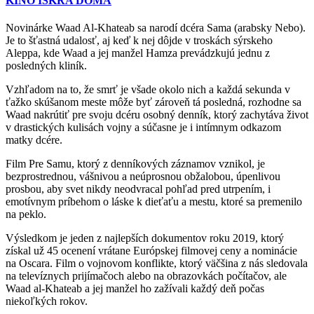
KINO ISKRA DOMA
Novinárke Waad Al-Khateab sa narodí dcéra Sama (arabsky Nebo).
Je to šťastná udalosť, aj keď k nej dôjde v troskách sýrskeho
Aleppa, kde Waad a jej manžel Hamza prevádzkujú jednu z
posledných kliník.
Vzhľadom na to, že smrť je všade okolo nich a každá sekunda v
ťažko skúšanom meste môže byť zároveň tá posledná, rozhodne sa
Waad nakrútiť pre svoju dcéru osobný denník, ktorý zachytáva život
v drastických kulisách vojny a súčasne je i intímnym odkazom
matky dcére.
Film Pre Samu, ktorý z denníkových záznamov vznikol, je
bezprostrednou, vášnivou a neúprosnou obžalobou, úpenlivou
prosbou, aby svet nikdy neodvracal pohľad pred utrpením, i
emotívnym príbehom o láske k dieťaťu a mestu, ktoré sa premenilo
na peklo.
Výsledkom je jeden z najlepších dokumentov roku 2019, ktorý
získal už 45 ocenení vrátane Európskej filmovej ceny a nominácie
na Oscara. Film o vojnovom konflikte, ktorý väčšina z nás sledovala
na televíznych prijímačoch alebo na obrazovkách počítačov, ale
Waad al-Khateab a jej manžel ho zažívali každý deň počas
niekoľkých rokov.