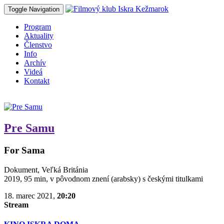
Toggle Navigation
Program
Aktuality
Členstvo
Info
Archív
Videá
Kontakt
Pre Samu
For Sama
Dokument, Veľká Británia
2019, 95 min, v pôvodnom znení (arabsky) s českými titulkami
18. marec 2021,
20:20
Stream