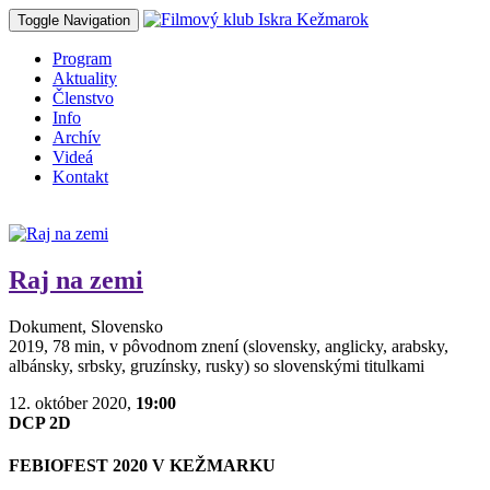
Toggle Navigation
Program
Aktuality
Členstvo
Info
Archív
Videá
Kontakt
Raj na zemi
Dokument, Slovensko
2019, 78 min, v pôvodnom znení (slovensky, anglicky, arabsky,
albánsky, srbsky, gruzínsky, rusky) so slovenskými titulkami
12. október 2020,
19:00
DCP 2D
FEBIOFEST 2020 V KEŽMARKU