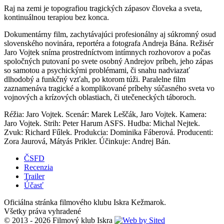
Raj na zemi je topografiou tragických zápasov človeka a sveta,
kontinuálnou terapiou bez konca.
Dokumentárny film, zachytávajúci profesionálny aj súkromný osud
slovenského novinára, reportéra a fotografa Andreja Bána. Režisér
Jaro Vojtek sníma prostredníctvom intímnych rozhovorov a počas
spoločných putovaní po svete osobný Andrejov príbeh, jeho zápas
so samotou a psychickými problémami, či snahu nadviazať
dlhodobý a funkčný vzťah, po ktorom túži. Paralelne film
zaznamenáva tragické a komplikované príbehy súčasného sveta vo
vojnových a krízových oblastiach, či utečeneckých táboroch.
Réžia: Jaro Vojtek. Scenár: Marek Leščák, Jaro Vojtek. Kamera:
Jaro Vojtek. Strih: Peter Harum ASFS. Hudba: Michal Nejtek.
Zvuk: Richard Fűlek. Produkcia: Dominika Fáberová. Producenti:
Zora Jaurová, Mátyás Prikler. Účinkuje: Andrej Bán.
ČSFD
Recenzia
Trailer
Účasť
Oficiálna stránka filmového klubu Iskra Kežmarok.
Všetky práva vyhradené
© 2013 - 2026 Filmový klub Iskra