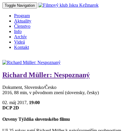
Toggle Navigation
Program
Aktuality
Členstvo
Info
Archív
Videá
Kontakt
Richard Müller: Nespoznaný
Dokument, Slovensko/Česko
2016, 88 min, v pôvodnom znení (slovensky, česky)
02. máj 2017,
19:00
DCP 2D
Ozveny Týždňa slovenského filmu
Už 25 rokov patrí Richard Müller k najvýraznejším osobnostiam