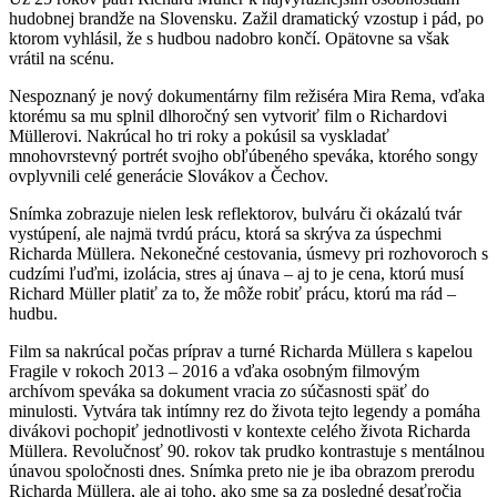
hudobnej brandže na Slovensku. Zažil dramatický vzostup i pád, po
ktorom vyhlásil, že s hudbou nadobro končí. Opätovne sa však
vrátil na scénu.
Nespoznaný je nový dokumentárny film režiséra Mira Rema, vďaka
ktorému sa mu splnil dlhoročný sen vytvoriť film o Richardovi
Müllerovi. Nakrúcal ho tri roky a pokúsil sa vyskladať
mnohovrstevný portrét svojho obľúbeného speváka, ktorého songy
ovplyvnili celé generácie Slovákov a Čechov.
Snímka zobrazuje nielen lesk reflektorov, bulváru či okázalú tvár
vystúpení, ale najmä tvrdú prácu, ktorá sa skrýva za úspechmi
Richarda Müllera. Nekonečné cestovania, úsmevy pri rozhovo
roch s
cudzími ľuďmi, izolácia, stres aj únava – aj to je cena, ktorú musí
Richard Müller platiť za to, že môže robiť prácu, ktorú ma rád –
hudbu.
Film sa nakrúcal počas príprav a turné Richarda Müllera s kapelou
Fragile v rokoch 2013 – 2016 a vďaka osobným filmovým
archívom speváka sa dokument vracia zo súčasnosti späť do
minulosti. Vytvára tak intímny rez do života tejto legendy a pomáha
divákovi pochopiť jednotlivosti v kontexte celého života Richarda
Müllera. Revolučnosť 90. rokov tak prudko kontrastuje s mentálnou
únavou spoločnosti dnes. Snímka preto nie je iba obrazom prerodu
Richarda Müllera, ale aj toho, ako sme sa za posledné desaťročia