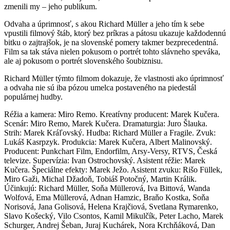
zmenili my – jeho publikum.
Odvaha a úprimnosť, s akou Richard Müller a jeho tím k sebe
vpustili filmový štáb, ktorý bez príkras a pátosu ukazuje každodennú
bitku o zajtrajšok, je na slovenské pomery takmer bezprecedentná.
Film sa tak stáva nielen pokusom o portrét tohto slávneho speváka,
ale aj pokusom o portrét slovenského šoubiznisu.
Richard Müller týmto filmom dokazuje, že vlastnosti ako úprimnosť
a odvaha nie sú iba pózou umelca postaveného na piedestál
populárnej hudby.
Réžia a kamera: Miro Remo. Kreatívny producent: Marek Kučera.
Scenár: Miro Remo, Marek Kučera. Dramaturgia: Juro Šlauka.
Strih: Marek Kráľovský. Hudba: Richard Müller a Fragile. Zvuk:
Lukáš Kasrpzyk. Produkcia: Marek Kučera, Albert Malinovský.
Producent: Punkchart Film, Endorfilm, Arsy-Versy, RTVS, Česká
televize. Supervízia: Ivan Ostrochovský. Asistent réžie: Marek
Kučera. Špeciálne efekty: Marek Ježo. Asistent zvuku: Rišo Füllek,
Miro Gaži, Michal Džadoň, Tobiáš Potočný, Martin Králik.
Účinkujú: Richard Müller, Soňa Müllerová, Iva Bittová, Wanda
Wolfová, Ema Müllerová, Adnan Hamzic, Braňo Kostka, Soňa
Norisová, Jana Golisová, Helena Krajčiová, Svetlana Rymarenko,
Slavo Košecký, Vilo Csontos, Kamil Mikulčík, Peter Lacho, Marek
Schurger, Andrej Šeban, Juraj Kuchárek, Nora Krchňáková, Dan