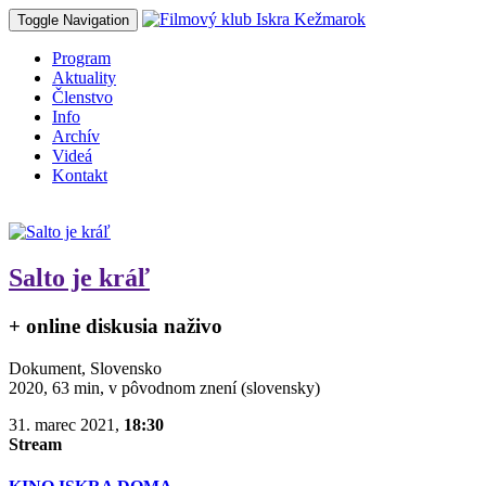
Toggle Navigation
Program
Aktuality
Členstvo
Info
Archív
Videá
Kontakt
Salto je kráľ
+ online diskusia naživo
Dokument, Slovensko
2020, 63 min, v pôvodnom znení (slovensky)
31. marec 2021,
18:30
Stream