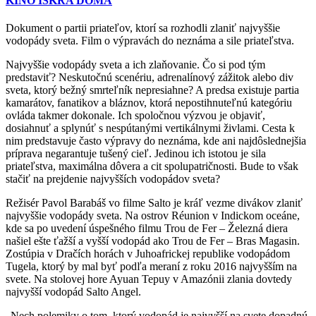
KINO ISKRA DOMA
Dokument o partii priateľov, ktorí sa rozhodli zlaniť najvyššie
vodopády sveta. Film o výpravách do neznáma a sile priateľstva.
Najvyššie vodopády sveta a ich zlaňovanie. Čo si pod tým
predstaviť? Neskutočnú scenériu, adrenalínový zážitok alebo div
sveta, ktorý bežný smrteľník nepresiahne? A predsa existuje partia
kamarátov, fanatikov a bláznov, ktorá nepostihnuteľnú kategóriu
ovláda takmer dokonale. Ich spoločnou výzvou je objaviť,
dosiahnuť a splynúť s nespútanými vertikálnymi živlami. Cesta k
nim predstavuje často výpravy do neznáma, kde ani najdôslednejšia
príprava negarantuje tušený cieľ. Jedinou ich istotou je sila
priateľstva, maximálna dôvera a cit spolupatričnosti. Bude to však
stačiť na prejdenie najvyšších vodopádov sveta?
Režisér Pavol Barabáš vo filme Salto je kráľ vezme divákov zlaniť
najvyššie vodopády sveta. Na ostrov Réunion v Indickom oceáne,
kde sa po uvedení úspešného filmu Trou de Fer – Železná diera
našiel ešte ťažší a vyšší vodopád ako Trou de Fer – Bras Magasin.
Zostúpia v Dračích horách v Juhoafrickej republike vodopádom
Tugela, ktorý by mal byť podľa meraní z roku 2016 najvyšším na
svete. Na stolovej hore Ayuan Tepuy v Amazónii zlania dovtedy
najvyšší vodopád Salto Angel.
„Nech polemiky o tom, ktorý vodopád je najvyšší na svete dopadnú