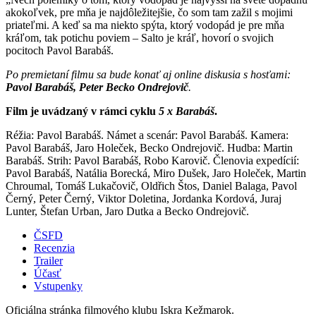
akokoľvek, pre mňa je najdôležitejšie, čo som tam zažil s mojimi
priateľmi. A keď sa ma niekto spýta, ktorý vodopád je pre mňa
kráľom, tak potichu poviem – Salto je kráľ, hovorí o svojich
pocitoch Pavol Barabáš.
Po premietaní filmu sa bude konať aj online diskusia s hosťami:
Pavol Barabáš, Peter Becko Ondrejovič
.
Film je uvádzaný v rámci cyklu
5 x Barabáš
.
Réžia: Pavol Barabáš. Námet a scenár: Pavol Barabáš. Kamera:
Pavol Barabáš, Jaro Holeček, Becko Ondrejovič. Hudba: Martin
Barabáš. Strih: Pavol Barabáš, Robo Karovič. Členovia expedícií:
Pavol Barabáš, Natália Borecká, Miro Dušek, Jaro Holeček, Martin
Chroumal, Tomáš Lukačovič, Oldřich Štos, Daniel Balaga, Pavol
Černý, Peter Černý, Viktor Doletina, Jordanka Kordová, Juraj
Lunter, Štefan Urban, Jaro Dutka a Becko Ondrejovič.
ČSFD
Recenzia
Trailer
Účasť
Vstupenky
Oficiálna stránka filmového klubu Iskra Kežmarok.