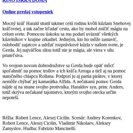
KINO ISKRA DOMA
Online predaj vstupeniek
Mocný kráľ Harald stratil takmer celú rodinu kvôli kúzlam Snehovej
kráľovnej, a tak začne hľadať cestu, ako by mohol zničiť mágiu na
celom svete. Pomocou úskoku sa mu podarí uväzniť všetkých
kúzelníkov v krajine zrkadiel. Jediným, kto ho môže zastaviť,
oslobodiť zajatcov a udržať rozprávkové kúzla v našom svete, je
Gerda. Jej najväčšou silou totiž nie je mágia, ale viera v silu
priateľstva.
Vo svojom novom dobrodružstve sa Gerda bude opäť môcť
spoľahnúť na pomoc trollov a ich kráľa Arroga a tiež aj na pomoc
statočného chlapca Rollana. Podporí ju aj partia pirátov, v ktorej
nemôže chýbať jej kamarátka Alfida. A nečakanú pomoc Gerda
nájde aj na strane svojho protivníka. Haraldov syn, princ Anders,
totiž skrýva nečakané tajomstvo, ktorým svojho otecka určite
nepoteší.
Réžia: Robert Lence, Alexej Cicilin. Scenár: Andrey Korenkov,
Robert Lence, Alexej Cicilin, Vladimir Nikolaev, Aleksey
Zamyslov. Hudba: Fabrizio Mancinelli.