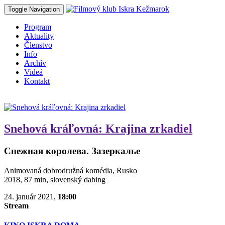
Toggle Navigation
Program
Aktuality
Členstvo
Info
Archív
Videá
Kontakt
Snehová kráľovná: Krajina zrkadiel
Снежная королева. Зазеркалье
Animovaná dobrodružná komédia, Rusko
2018, 87 min, slovenský dabing
24. január 2021,
18:00
Stream