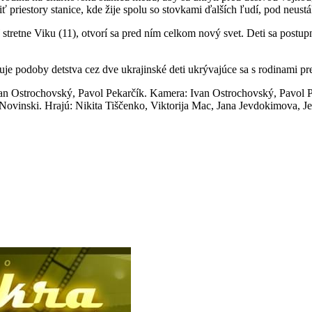
riestory stanice, kde žije spolu so stovkami ďalších ľudí, pod neustá
 stretne Viku (11), otvorí sa pred ním celkom nový svet. Deti sa postu
eduje podoby detstva cez dve ukrajinské deti ukrývajúce sa s rodinam
an Ostrochovský, Pavol Pekarčík. Kamera: Ivan Ostrochovský, Pavol Pe
nski. Hrajú: Nikita Tiščenko, Viktorija Mac, Jana Jevdokimova, Jevge