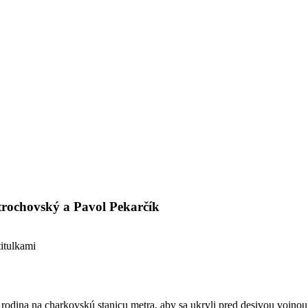
strochovský a Pavol Pekarčík
itulkami
odina na charkovskú stanicu metra, aby sa ukryli pred desivou vojnou, 