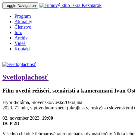
Toggle Navigation
Program
Aktuality
Členstvo
Info
Archív
Videá
Kontakt
Svetloplachosť
Film uvedú režiséri, scenáristi a kameramani Ivan O
Hybrid/dráma, Slovensko/Česko/Ukrajina
2023, 71 min, v pôvodnom znení (ukrajinsky, rusky) so slovenskými t
02. november 2023,
19:00
DCP 2D
V jedno chladné februárové ráno prichádza dvanásťročný Niki a jeho r