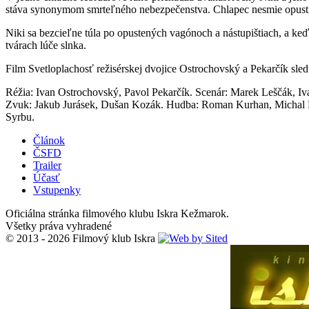
stáva synonymom smrteľného nebezpečenstva. Chlapec nesmie opustiť p
Niki sa bezcieľne túla po opustených vagónoch a nástupištiach, a keď
tvárach lúče slnka.
Film Svetloplachosť režisérskej dvojice Ostrochovský a Pekarčík sl
Réžia: Ivan Ostrochovský, Pavol Pekarčík. Scenár: Marek Leščák, Iv
Zvuk: Jakub Jurásek, Dušan Kozák. Hudba: Roman Kurhan, Michal Novi
Syrbu.
Článok
ČSFD
Trailer
Účasť
Vstupenky
Oficiálna stránka filmového klubu Iskra Kežmarok.
Všetky práva vyhradené
© 2013 - 2026 Filmový klub Iskra