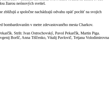
lou žiarou neónových svetiel.
pne zbližujú a spoločne nachádzajú odvahu opäť pocítiť na svojich
i pred bombardovaním v metre zdevastovaného mesta Charkov.
karčík. Strih: Ivan Ostrochovský, Pavol Pekarčík, Martin Piga.
nij Boršč, Anna Tiščenko, Vitalij Pavlovič, Tetjana Volodimirovna