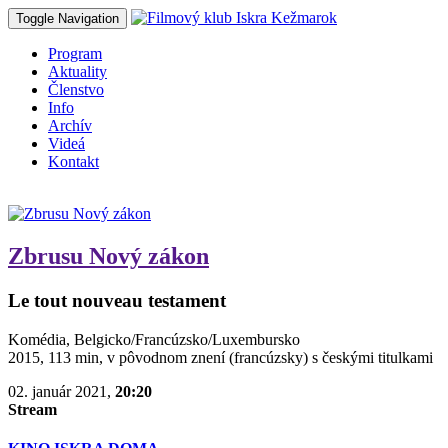
Toggle Navigation
Program
Aktuality
Členstvo
Info
Archív
Videá
Kontakt
Zbrusu Nový zákon
Le tout nouveau testament
Komédia, Belgicko/Francúzsko/Luxembursko
2015, 113 min, v pôvodnom znení (francúzsky) s českými titulkami
02. január 2021,
20:20
Stream