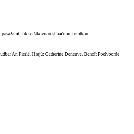
i pasážami, tak so šikovnou situačnou komikou.
dba: An Pierlé. Hrajú: Catherine Deneuve, Benoît Poelvoorde,