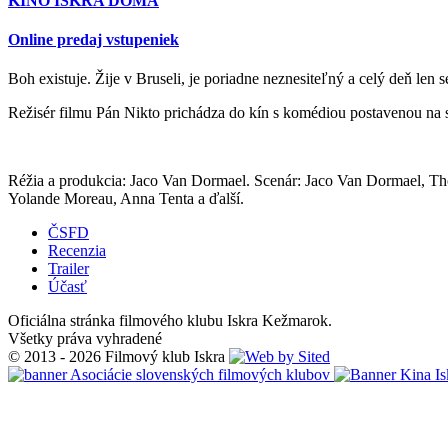
KINO ISKRA DOMA
Online predaj vstupeniek
Boh existuje. Žije v Bruseli, je poriadne neznesiteľný a celý deň len 
Režisér filmu Pán Nikto prichádza do kín s komédiou postavenou na s
Réžia a produkcia: Jaco Van Dormael. Scenár: Jaco Van Dormael, Th
Yolande Moreau, Anna Tenta a ďalší.
ČSFD
Recenzia
Trailer
Účasť
Oficiálna stránka filmového klubu Iskra Kežmarok.
Všetky práva vyhradené
© 2013 - 2026 Filmový klub Iskra