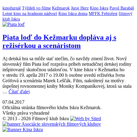
kinožurnál
Týždeň vo filme
Kežmarok
Juraj Herz
Kino Iskra
Pavol Barabáš
Letné kino na hradnom nádvorí
Kino Iskra doma
MFFK Febiofest
filmový
klub Iskra
Piata loď do Kežmarku dopláva aj s
režisérkou a scenáristom
Aj detská hra sa môže stať niečím, čo navždy zmení život. Nový
slovenský film Piata loď rozpráva príbeh netradičnej detskej rodiny
inšpirovaný skutočnou udalosťou. V kine Iskra v Kežmarku ho
v stredu 19. apríla 2017 o 19.00 h osobne uvedú režisérka Iveta
Grófová a scenárista Marek Leščák. Film, nakrútený na motívy
úspešnej rovnomennej knihy Moniky Kompaníkovej, ktorá sa stala
…
Čítať ďalej
07.04.2017
Oficiálna stránka filmového klubu Iskra Kežmarok.
Všetky práva vyhradené
© 2013 - 2026 Filmový klub Iskra