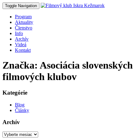
Toggle Navigation
Program
Aktuality
Členstvo
Info
Archív
Videá
Kontakt
Značka: Asociácia slovenských
filmových klubov
Kategórie
Blog
Články
Archív
Archív