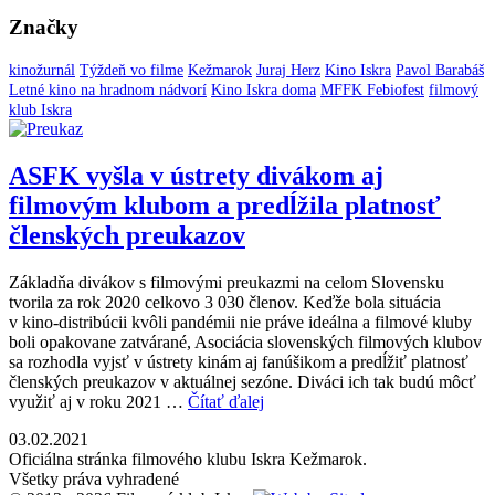
Značky
kinožurnál
Týždeň vo filme
Kežmarok
Juraj Herz
Kino Iskra
Pavol Barabáš
Letné kino na hradnom nádvorí
Kino Iskra doma
MFFK Febiofest
filmový
klub Iskra
ASFK vyšla v ústrety divákom aj
filmovým klubom a predĺžila platnosť
členských preukazov
Základňa divákov s filmovými preukazmi na celom Slovensku
tvorila za rok 2020 celkovo 3 030 členov. Keďže bola situácia
v kino-distribúcii kvôli pandémii nie práve ideálna a filmové kluby
boli opakovane zatvárané, Asociácia slovenských filmových klubov
sa rozhodla vyjsť v ústrety kinám aj fanúšikom a predĺžiť platnosť
členských preukazov v aktuálnej sezóne. Diváci ich tak budú môcť
využiť aj v roku 2021 …
Čítať ďalej
03.02.2021
Oficiálna stránka filmového klubu Iskra Kežmarok.
Všetky práva vyhradené