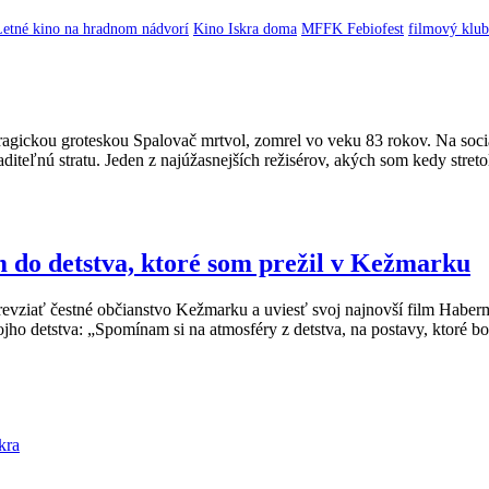
Letné kino na hradnom nádvorí
Kino Iskra doma
MFFK Febiofest
filmový klub
tragickou groteskou Spalovač mrtvol, zomrel vo veku 83 rokov. Na soci
iteľnú stratu. Jeden z najúžasnejších režisérov, akých som kedy streto
 do detstva, ktoré som prežil v Kežmarku
 prevziať čestné občianstvo Kežmarku a uviesť svoj najnovší film Hab
ho detstva: „Spomínam si na atmosféry z detstva, na postavy, ktoré b