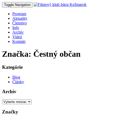
Toggle Navigation
Program
Aktuality
Členstvo
Info
Archív
Videá
Kontakt
Značka: Čestný občan
Kategórie
Blog
Články
Archív
Archív
Značky