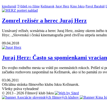
kinožurnál
Týždeň vo filme
Kežmarok
Juraj Herz
Kino Iskra
Pavol Barabáš
Zomrel režisér a herec Juraj Herz
Uznávaný režisér, scenárista a herec Juraj Herz, známy okrem iného 
Hryc. „Slovenská i česká kinematografia pred chvíľou utrpela nenahrad
09.04.2018
Juraj Herz: Často sa spomienkami vraciam
Do svojho rodného mesta sa vrátil po osemnástich rokoch. Prišiel si
začiatku rozhovoru zaspomínal na Kežmarok, ako si ho pamätá zo svoj
03.06.2011
Oficiálna stránka filmového klubu Iskra Kežmarok.
Všetky práva vyhradené
© 2013 - 2026 Filmový klub Iskra