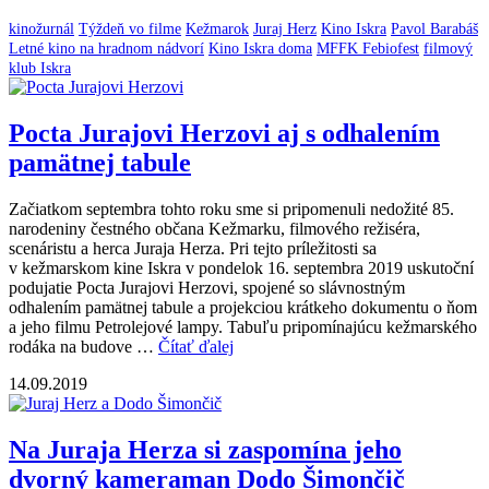
kinožurnál
Týždeň vo filme
Kežmarok
Juraj Herz
Kino Iskra
Pavol Barabáš
Letné kino na hradnom nádvorí
Kino Iskra doma
MFFK Febiofest
filmový
klub Iskra
Pocta Jurajovi Herzovi aj s odhalením
pamätnej tabule
Začiatkom septembra tohto roku sme si pripomenuli nedožité 85.
narodeniny čestného občana Kežmarku, filmového režiséra,
scenáristu a herca Juraja Herza. Pri tejto príležitosti sa
v kežmarskom kine Iskra v pondelok 16. septembra 2019 uskutoční
podujatie Pocta Jurajovi Herzovi, spojené so slávnostným
odhalením pamätnej tabule a projekciou krátkeho dokumentu o ňom
a jeho filmu Petrolejové lampy. Tabuľu pripomínajúcu kežmarského
rodáka na budove …
Čítať ďalej
14.09.2019
Na Juraja Herza si zaspomína jeho
dvorný kameraman Dodo Šimončič