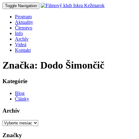
Toggle Navigation
Program
Aktuality
Členstvo
Info
Archív
Videá
Kontakt
Značka: Dodo Šimončič
Kategórie
Blog
Články
Archív
Archív
Značky