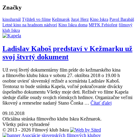
Značky
kinožurnál
Týždeň vo filme
Kežmarok
Juraj Herz
Kino Iskra
Pavol Barabáš
Letné kino na hradnom nádvorí
Kino Iskra doma
MFFK Febiofest
filmový
klub Iskra
Ladislav Kaboš predstaví v Kežmarku už
svoj štvrtý dokument
Už svoj štvrtý dokumentárny film príde do kežmarského kina
a filmového klubu Iskra v sobotu 27. októbra 2018 o 19.00 h
osobne uviesť slovenský režisér a scenárista Ladislav Kaboš.
Tentoraz to bude snímka Kapela, voľné pokračovanie divácky
úspešného dokumentu Všetky moje deti. Režisér vo filme Kapela
sleduje ďalšie osudy svojich rómskych hrdinov. Organizačne veľmi
šikovný a remeselne nadaný Stano Čonka …
Čítať ďalej
09.10.2018
Oficiálna stránka filmového klubu Iskra Kežmarok.
Všetky práva vyhradené
© 2013 - 2026 Filmový klub Iskra