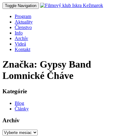
Toggle Navigation
Program
Aktuality
Členstvo
Info
Archív
Videá
Kontakt
Značka: Gypsy Band
Lomnické Čháve
Kategórie
Blog
Články
Archív
Archív