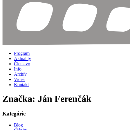
Program
Aktuality
Členstvo
Info
Archív
Videá
Kontakt
Značka: Ján Ferenčák
Kategórie
Blog