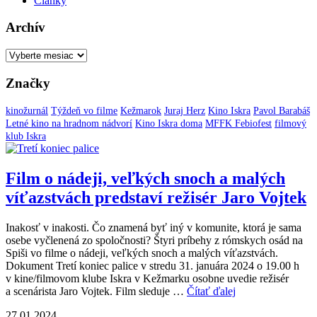
Články
Archív
Archív
Značky
kinožurnál
Týždeň vo filme
Kežmarok
Juraj Herz
Kino Iskra
Pavol Barabáš
Letné kino na hradnom nádvorí
Kino Iskra doma
MFFK Febiofest
filmový
klub Iskra
Film o nádeji, veľkých snoch a malých
víťazstvách predstaví režisér Jaro Vojtek
Inakosť v inakosti. Čo znamená byť iný v komunite, ktorá je sama
osebe vyčlenená zo spoločnosti? Štyri príbehy z rómskych osád na
Spiši vo filme o nádeji, veľkých snoch a malých víťazstvách.
Dokument Tretí koniec palice v stredu 31. januára 2024 o 19.00 h
v kine/filmovom klube Iskra v Kežmarku osobne uvedie režisér
a scenárista Jaro Vojtek. Film sleduje …
Čítať ďalej
27.01.2024