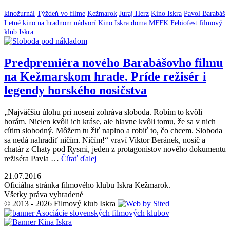
kinožurnál
Týždeň vo filme
Kežmarok
Juraj Herz
Kino Iskra
Pavol Barabáš
Letné kino na hradnom nádvorí
Kino Iskra doma
MFFK Febiofest
filmový
klub Iskra
Predpremiéra nového Barabášovho filmu
na Kežmarskom hrade. Príde režisér i
legendy horského nosičstva
„Najväčšiu úlohu pri nosení zohráva sloboda. Robím to kvôli
horám. Nielen kvôli ich kráse, ale hlavne kvôli tomu, že sa v nich
cítim slobodný. Môžem tu žiť naplno a robiť to, čo chcem. Sloboda
sa nedá nahradiť ničím. Ničím!“ vraví Viktor Beránek, nosič a
chatár z Chaty pod Rysmi, jeden z protagonistov nového dokumentu
režiséra Pavla …
Čítať ďalej
21.07.2016
Oficiálna stránka filmového klubu Iskra Kežmarok.
Všetky práva vyhradené
© 2013 - 2026 Filmový klub Iskra