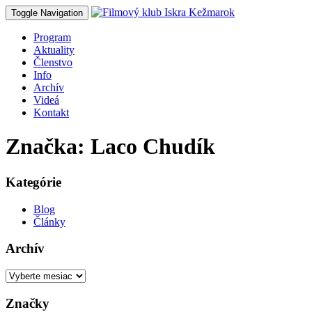
Toggle Navigation
Program
Aktuality
Členstvo
Info
Archív
Videá
Kontakt
Značka: Laco Chudík
Kategórie
Blog
Články
Archív
Archív
Značky