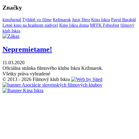
Značky
kinožurnál
Týždeň vo filme
Kežmarok
Juraj Herz
Kino Iskra
Pavol Barabáš
Letné kino na hradnom nádvorí
Kino Iskra doma
MFFK Febiofest
filmový
klub Iskra
Nepremietame!
11.03.2020
Oficiálna stránka filmového klubu Iskra Kežmarok.
Všetky práva vyhradené
© 2013 - 2026 Filmový klub Iskra