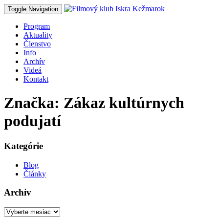
Toggle Navigation
Program
Aktuality
Členstvo
Info
Archív
Videá
Kontakt
Značka: Zákaz kultúrnych
podujatí
Kategórie
Blog
Články
Archív
Archív