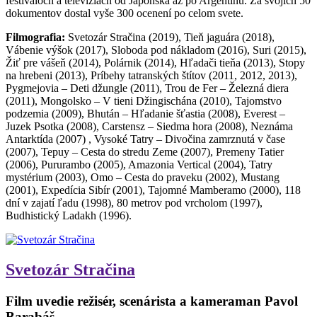
festivaloch a televíziách od Japonska až po Argentínu. Za svojich 50
dokumentov dostal vyše 300 ocenení po celom svete.
Filmografia:
Svetozár Stračina (2019), Tieň jaguára (2018),
Vábenie výšok (2017), Sloboda pod nákladom (2016), Suri (2015),
Žiť pre vášeň (2014), Polárnik (2014), Hľadači tieňa (2013), Stopy
na hrebeni (2013), Príbehy tatranských štítov (2011, 2012, 2013),
Pygmejovia – Deti džungle (2011), Trou de Fer – Železná diera
(2011), Mongolsko – V tieni Džingischána (2010), Tajomstvo
podzemia (2009), Bhután – Hľadanie šťastia (2008), Everest –
Juzek Psotka (2008), Carstensz – Siedma hora (2008), Neznáma
Antarktída (2007) , Vysoké Tatry – Divočina zamrznutá v čase
(2007), Tepuy – Cesta do stredu Zeme (2007), Premeny Tatier
(2006), Pururambo (2005), Amazonia Vertical (2004), Tatry
mystérium (2003), Omo – Cesta do praveku (2002), Mustang
(2001), Expedícia Sibír (2001), Tajomné Mamberamo (2000), 118
dní v zajatí ľadu (1998), 80 metrov pod vrcholom (1997),
Budhistický Ladakh (1996).
Svetozár Stračina
Film uvedie režisér, scenárista a kameraman Pavol
Barabáš