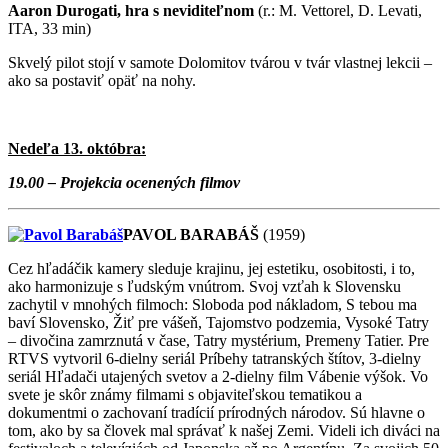
Aaron Durogati, hra s neviditeľnom
(r.: M. Vettorel, D. Levati,
ITA, 33 min)
Skvelý pilot stojí v samote Dolomitov tvárou v tvár vlastnej lekcii –
ako sa postaviť opäť na nohy.
Nedeľa 13. októbra:
19.00 – Projekcia ocenených filmov
PAVOL BARABÁŠ
(1959)
Cez hľadáčik kamery sleduje krajinu, jej estetiku, osobitosti, i to,
ako harmonizuje s ľudským vnútrom. Svoj vzťah k Slovensku
zachytil v mnohých filmoch: Sloboda pod nákladom, S tebou ma
baví Slovensko, Žiť pre vášeň, Tajomstvo podzemia, Vysoké Tatry
– divočina zamrznutá v čase, Tatry mystérium, Premeny Tatier. Pre
RTVS vytvoril 6-dielny seriál Príbehy tatranských štítov, 3-dielny
seriál Hľadači utajených svetov a 2-dielny film Vábenie výšok. Vo
svete je skôr známy filmami s objaviteľskou tematikou a
dokumentmi o zachovaní tradícií prírodných národov. Sú hlavne o
tom, ako by sa človek mal správať k našej Zemi. Videli ich diváci na