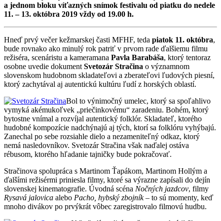
a jednom bloku víťazných snímok festivalu od piatku do nedele
11. – 13. októbra 2019 vždy od 19.00 h.
Hneď prvý večer kežmarskej časti MFHF, teda
piatok 11. októbra
,
bude rovnako ako minulý rok patriť v prvom rade ďalšiemu filmu
režiséra, scenáristu a kameramana
Pavla Barabáša
, ktorý tentoraz
osobne uvedie dokument
Svetozár Stračina
o významnom
slovenskom hudobnom skladateľovi a zberateľovi ľudových piesní,
ktorý zachytával aj autentickú kultúru ľudí z horských oblastí.
Bol to výnimočný umelec, ktorý sa spoľahlivo
vymyká akémukoľvek „priečinkovému“ zaradeniu. Bohém, ktorý
bytostne vnímal a rozvíjal autentický folklór. Skladateľ, ktorého
hudobné kompozície nadchýnajú aj tých, ktorí sa folklóru vyhýbajú.
Zanechal po sebe rozsiahle dielo a nezameniteľný odkaz, ktorý
nemá nasledovníkov. Svetozár Stračina však naďalej ostáva
rébusom, ktorého hľadanie tajničky bude pokračovať.
Stračinova spolupráca s Martinom Ťapákom, Martinom Hollým a
ďalšími režisérmi priniesla filmy, ktoré sa výrazne zapísali do dejín
slovenskej kinematografie. Úvodná scéna
Nočných jazdcov
, filmy
Rysavá jalovica
alebo
Pacho, hybský zbojník
– to sú momenty, keď
mnoho divákov po prvýkrát vôbec zaregistrovalo filmovú hudbu.