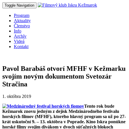
Toggle Navigation
Program
Aktuality
Členstvo
Info
Archív
Videá
Kontakt
Pavol Barabáš otvorí MFHF v Kežmarku
svojím novým dokumentom Svetozár
Stračina
1. októbra 2019
Tento rok bude
Kežmarok znovu jedným z dejísk Medzinárodného festivalu
horských filmov (MFHF), ktorého hlavný program sa už po 27-
krát uskutoční 9. – 13. októbra v Poprade. Kino Iskra ponúkne
horské filmy svojim divákom v dvoch súťažných blokoch