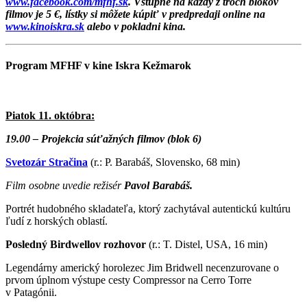
www.facebook.com/mfhf.sk
. Vstupné na každý z troch blokov
filmov je 5 €, lístky si môžete kúpiť v predpredaji online na
www.kinoiskra.sk
alebo v pokladni kina.
Program MFHF v kine Iskra Kežmarok
Piatok 11. októbra:
19.00 – Projekcia súťažných filmov (blok 6)
Svetozár Stračina
(r.: P. Barabáš, Slovensko, 68 min)
Film osobne uvedie režisér
Pavol Barabáš.
Portrét hudobného skladateľa, ktorý zachytával autentickú kultúru
ľudí z horských oblastí.
Posledný Birdwellov rozhovor
(r.: T. Distel, USA, 16 min)
Legendárny americký horolezec Jim Bridwell necenzurovane o
prvom úplnom výstupe cesty Compressor na Cerro Torre
v Patagónii.