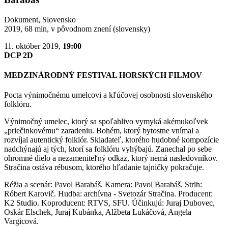
Dokument, Slovensko
2019, 68 min, v pôvodnom znení (slovensky)
11. október 2019,
19:00
DCP 2D
MEDZINÁRODNÝ FESTIVAL HORSKÝCH FILMOV
Pocta výnimočnému umelcovi a kľúčovej osobnosti slovenského
folklóru.
Výnimočný umelec, ktorý sa spoľahlivo vymyká akémukoľvek
„priečinkovému“ zaradeniu. Bohém, ktorý bytostne vnímal a
rozvíjal autentický folklór. Skladateľ, ktorého hudobné kompozície
nadchýnajú aj tých, ktorí sa folklóru vyhýbajú. Zanechal po sebe
ohromné dielo a nezameniteľný odkaz, ktorý nemá nasledovníkov.
Stračina ostáva rébusom, ktorého hľadanie tajničky pokračuje.
Réžia a scenár: Pavol Barabáš. Kamera: Pavol Barabáš. Strih:
Róbert Karovič. Hudba: archívna - Svetozár Stračina. Producent:
K2 Studio. Koproducent: RTVS, SFU. Účinkujú: Juraj Dubovec,
Oskár Elschek, Juraj Kubánka, Alžbeta Lukáčová, Angela
Vargicová.