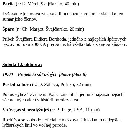
Partia
(r.: E. Mérel, Švajčiarsko, 40 min)
Lyžovanie je tímová zábava a film ukazuje, že tím je viac ako len
sumár jeho členov.
Špára
(r.: Ch. Margot, Švajčiarsko, 26 min)
Príbeh Švajčiara Didiera Berthoda, jedného z najlepších špárových
lezcov po roku 2000. A predsa nechá všetko tak a stane sa kňazom.
Sobota 12. októbra:
19.00 – Projekcia súťažných filmov (blok 8)
Posledná hora
(r.: D. Zaluski, Poľsko, 82 min)
Pokus vyliezť v zime na K2 sa zmenil na jednu z najzásadnejších
záchranných akcií v histórii horolezectva.
Vo Vegas si nezalyžuješ
(r.: B. Page, USA, 11 min)
Rozlúčka so slobodou oficiálne maskovaná hľadaním najlepších
lyžiarskych línií vo voľnej prírode.