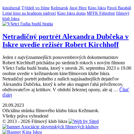
kinožurnál
Týždeň vo filme
Kežmarok
Juraj Herz
Kino Iskra
Pavol Barabáš
Letné kino na hradnom nádvorí
Kino Iskra doma
MFFK Febiofest
filmový
klub Iskra
Netradičný portrét Alexandra Dubčeka v
Iskre uvedie režisér Robert Kirchhoff
Jeden z najvýznamnejších ponovembrových dokumentaristov
Robert Kirchhoff prichádza po siedmich rokoch s novým filmom
Všetci ľudia budú bratia, ktorý v utorok 26. septembra 2023 o 19.00
osobne uvedie v kežmarskom kine/filmovom klube Iskra.
Netradičný portrét jedného z našich najzásadnejších dejateľov
Alexandra Dubčeka, ktorý k sebe ako magnet ťahá prívržencov,
obdivovateľov aj kritikov. V období železnej opony, ale aj …
Čítať
ďalej
20.09.2023
Oficiálna stránka filmového klubu Iskra Kežmarok.
Všetky práva vyhradené
© 2013 - 2026 Filmový klub Iskra