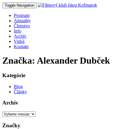
Toggle Navigation
Program
Aktuality
Členstvo
Info
Archív
Videá
Kontakt
Značka: Alexander Dubček
Kategórie
Blog
Články
Archív
Archív
Značky