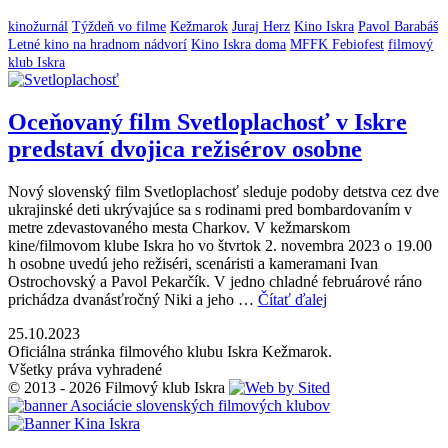
kinožurnál
Týždeň vo filme
Kežmarok
Juraj Herz
Kino Iskra
Pavol Barabáš
Letné kino na hradnom nádvorí
Kino Iskra doma
MFFK Febiofest
filmový
klub Iskra
Oceňovaný film Svetloplachosť v Iskre
predstaví dvojica režisérov osobne
Nový slovenský film Svetloplachosť sleduje podoby detstva cez dve
ukrajinské deti ukrývajúce sa s rodinami pred bombardovaním v
metre zdevastovaného mesta Charkov. V kežmarskom
kine/filmovom klube Iskra ho vo štvrtok 2. novembra 2023 o 19.00
h osobne uvedú jeho režiséri, scenáristi a kameramani Ivan
Ostrochovský a Pavol Pekarčík. V jedno chladné februárové ráno
prichádza dvanásťročný Niki a jeho …
Čítať ďalej
25.10.2023
Oficiálna stránka filmového klubu Iskra Kežmarok.
Všetky práva vyhradené
© 2013 - 2026 Filmový klub Iskra