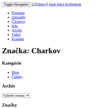
Toggle Navigation
Program
Aktuality
Členstvo
Info
Archív
Videá
Kontakt
Značka: Charkov
Kategórie
Blog
Články
Archív
Archív
Značky